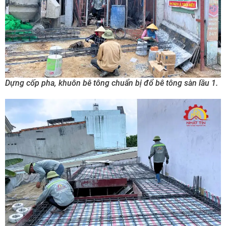
Dựng cốp pha, khuôn bê tông chuẩn bị đổ bê tông sàn lầu 1.