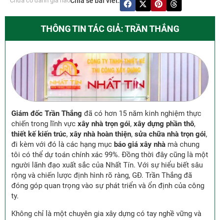
Chưa có đánh giá nào
Chia sẻ bài viết:
THÔNG TIN TÁC GIẢ: TRẦN THẮNG
Giám đốc Trần Thắng
đã có hơn 15 năm kinh nghiệm thực
chiến trong lĩnh vực
xây nhà trọn gói
,
xây dựng phần thô
,
thiết kế kiến trúc
,
xây nhà hoàn thiện
,
sửa chữa nhà trọn gói
,
đi kèm với đó là các hạng mục
báo giá xây nhà
mà chung
tôi có thể dự toán chính xác 99%. Đồng thời đây cũng là một
người lãnh đạo xuất sắc của Nhất Tín. Với sự hiểu biết sâu
rộng và chiến lược định hình rõ ràng, GĐ. Trần Thắng đã
đóng góp quan trọng vào sự phát triển và ổn định của công
ty.
Không chỉ là một chuyên gia xây dựng có tay nghề vững và