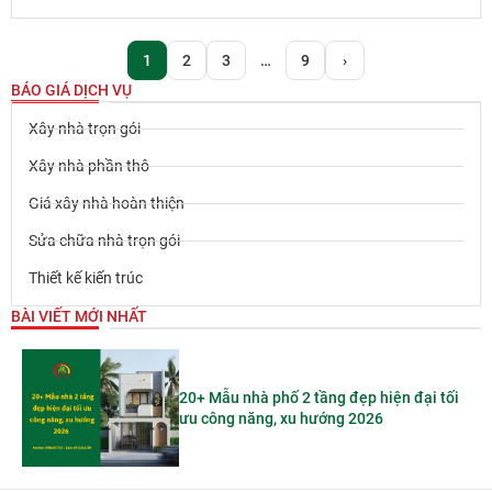
1
2
3
…
9
›
BÁO GIÁ DỊCH VỤ
Xây nhà trọn gói
Xây nhà phần thô
Giá xây nhà hoàn thiện
Sửa chữa nhà trọn gói
Thiết kế kiến trúc
BÀI VIẾT MỚI NHẤT
20+ Mẫu nhà phố 2 tầng đẹp hiện đại tối
ưu công năng, xu hướng 2026