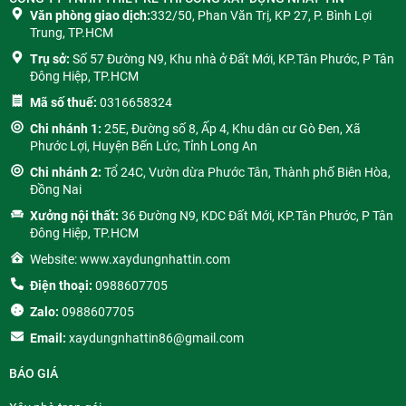
Văn phòng giao dịch:
332/50, Phan Văn Trị, KP 27, P. Bình Lợi
Trung, TP.HCM
Trụ sở:
Số 57 Đường N9, Khu nhà ở Đất Mới, KP.Tân Phước, P Tân
Đông Hiệp, TP.HCM
Mã số thuế:
0316658324
Chi nhánh 1:
25E, Đường số 8, Ấp 4, Khu dân cư Gò Đen, Xã
Phước Lợi, Huyện Bến Lức, Tỉnh Long An
Chi nhánh 2:
Tổ 24C, Vườn dừa Phước Tân, Thành phố Biên Hòa,
Đồng Nai
Xưởng nội thất:
36 Đường N9, KDC Đất Mới, KP.Tân Phước, P Tân
Đông Hiệp, TP.HCM
Website: www.xaydungnhattin.com
Điện thoại:
0988607705
Zalo:
0988607705
Email:
xaydungnhattin86@gmail.com
BÁO GIÁ