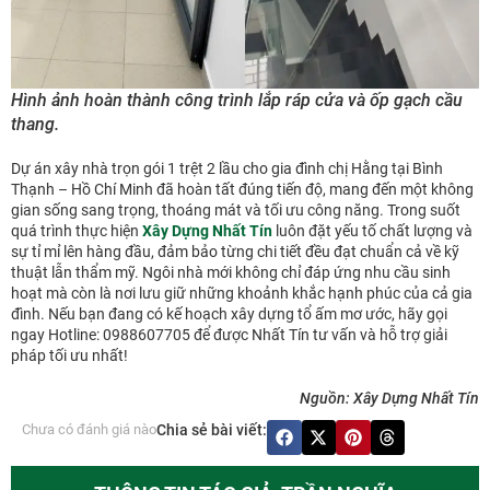
Hình ảnh hoàn thành công trình lắp ráp cửa và ốp gạch cầu
thang.
Dự án xây nhà trọn gói 1 trệt 2 lầu cho gia đình chị Hằng tại Bình
Thạnh – Hồ Chí Minh đã hoàn tất đúng tiến độ, mang đến một không
gian sống sang trọng, thoáng mát và tối ưu công năng. Trong suốt
quá trình thực hiện
Xây Dựng Nhất Tín
luôn đặt yếu tố chất lượng và
sự tỉ mỉ lên hàng đầu, đảm bảo từng chi tiết đều đạt chuẩn cả về kỹ
thuật lẫn thẩm mỹ. Ngôi nhà mới không chỉ đáp ứng nhu cầu sinh
hoạt mà còn là nơi lưu giữ những khoảnh khắc hạnh phúc của cả gia
đình. Nếu bạn đang có kế hoạch xây dựng tổ ấm mơ ước, hãy gọi
ngay Hotline: 0988607705 để được Nhất Tín tư vấn và hỗ trợ giải
pháp tối ưu nhất!
Nguồn: Xây Dựng Nhất Tín
Chưa có đánh giá nào
Chia sẻ bài viết: