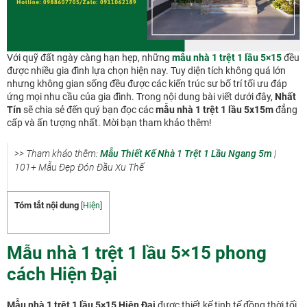
Với quỹ đất ngày càng hạn hẹp, những
mẫu nhà 1 trệt 1 lầu 5×15
đều
được nhiều gia đình lựa chọn hiện nay. Tuy diện tích không quá lớn
nhưng không gian sống đều được các kiến trúc sư bố trí tối ưu đáp
ứng mọi nhu cầu của gia đình. Trong nội dung bài viết dưới đây,
Nhất
Tín
sẽ chia sẻ đến quý bạn đọc các
mẫu nhà 1 trệt 1 lầu 5x15m
đẳng
cấp và ấn tượng nhất. Mời bạn tham khảo thêm!
>> Tham khảo thêm:
Mẫu Thiết Kế Nhà 1 Trệt 1 Lầu Ngang 5m
|
101+ Mẫu Đẹp Đón Đầu Xu Thế
Tóm tắt nội dung
[
Hiện
]
Mẫu nhà 1 trệt 1 lầu 5×15 phong
cách Hiện Đại
Mẫu nhà 1 trệt 1 lầu 5×15 Hiện Đại
được thiết kế tinh tế đồng thời tối