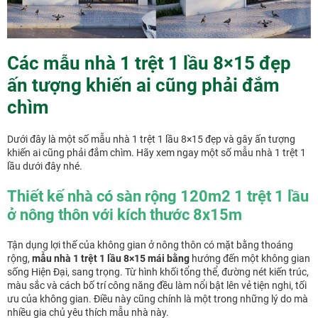
Các mẫu nhà 1 trệt 1 lầu 8×15 đẹp
ấn tượng khiến ai cũng phải đắm
chìm
Dưới đây là một số mẫu nhà 1 trệt 1 lầu 8×15 đẹp và gây ấn tượng
khiến ai cũng phải đắm chìm. Hãy xem ngay một số mẫu nhà 1 trệt 1
lầu dưới đây nhé.
Thiết kế nhà có sàn rộng 120m2 1 trệt 1 lầu
ở nông thôn với kích thước 8x15m
Tận dụng lợi thế của không gian ở nông thôn có mặt bằng thoáng
rộng,
mẫu nhà 1 trệt 1 lầu 8×15 mái bằng
hướng đến một không gian
sống Hiện Đại, sang trọng. Từ hình khối tổng thể, đường nét kiến trúc,
màu sắc và cách bố trí công năng đều làm nổi bật lên vẻ tiện nghi, tối
ưu của không gian. Điều này cũng chính là một trong những lý do mà
nhiều gia chủ yêu thích mẫu nhà này.