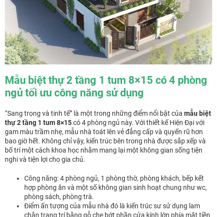
Mẫu biệt thự 2 tầng 1 tum 8×15 có 4 phòng
ngủ tối ưu công năng sử dụng
“Sang trọng và tinh tế” là một trong những điểm nổi bật của
mẫu biệt
thự 2 tầng 1 tum 8×15
có 4 phòng ngủ này. Với thiết kế Hiện Đại với
gam màu trầm nhẹ, mẫu nhà toát lên vẻ đẳng cấp và quyến rũ hơn
bao giờ hết. Không chỉ vậy, kiến trúc bên trong nhà được sắp xếp và
bố trí một cách khoa học nhằm mang lại một không gian sống tiện
nghi và tiện lợi cho gia chủ.
Công năng: 4 phòng ngủ, 1 phòng thờ, phòng khách, bếp kết
hợp phòng ăn và một số không gian sinh hoạt chung như wc,
phòng sách, phòng trà.
Điểm ấn tượng của mẫu nhà đó là kiến trúc sư sử dụng lam
chắn trang trí bằng gỗ che bớt phần cửa kính lớn phía mặt tiền