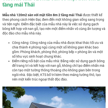
tầng mái Thái
Mẫu nhà 120m2 sàn với mặt tiền 8m 2 tầng mái Thái
được thiết kế
theo phong cách Hiện Đại, đem đến một không gian sống sang trọng
và tiện nghi. Điểm đặc biệt của mẫu nhà này là việc sử dụng gạch
bông kết hợp với nan gỗ, tạo nên một điểm nhấn vô cùng ấn tượng và
độc đáo cho mẫu nhà này.
Công năng: Công năng của mẫu nhà được khai thác tối ưu và
chia thành 4 phòng ngủ cùng một số không gian khác bao
gồm: Phòng khách, phòng thờ, phòng bếp + phòng ăn và một
số khu vực sinh hoạt chung khác.
Điểm riêng nổi bật của mẫu nhà: Bằng việc sử dụng gạch bông
để trang trí và kết hợp với nan gỗ, không chỉ tạo điểm nhấn mà
còn tạo một tường thông thoáng cho không gian bên trong
ngôi nhà. Đặc biệt, KTS bố trí kèm theo mảng tường thô, tạo
nên một kiến trúc ngoại thất độc đáo.