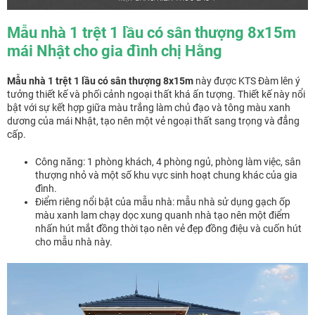
Mẫu nhà 1 trệt 1 lầu có sân thượng 8x15m
mái Nhật cho gia đình chị Hằng
Mẫu nhà 1 trệt 1 lầu có sân thượng 8x15m
này được KTS Đàm lên ý
tưởng thiết kế và phối cảnh ngoại thất khá ấn tượng. Thiết kế này nổi
bật với sự kết hợp giữa màu trắng làm chủ đạo và tông màu xanh
dương của mái Nhật, tạo nên một vẻ ngoại thất sang trọng và đẳng
cấp.
Công năng: 1 phòng khách, 4 phòng ngủ, phòng làm việc, sân
thượng nhỏ và một số khu vực sinh hoạt chung khác của gia
đình.
Điểm riêng nổi bật của mẫu nhà: mẫu nhà sử dụng gạch ốp
màu xanh lam chạy dọc xung quanh nhà tạo nên một điểm
nhấn hút mắt đồng thời tạo nên vẻ đẹp đồng điệu và cuốn hút
cho mẫu nhà này.