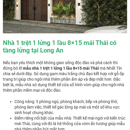
Nhà 1 trệt 1 lửng 1 lầu 8×15 mái Thái có
tầng lửng tại Long An
Nếu bạn yêu thích một không gian sống độc đáo và phá cách thì
đừng bỏ lỡ
mẫu nhà 1 trệt 1 lửng 1 lầu 8×15 mái Thái
mà Nhất Tín
chia sẻ dưới đây. Sử dụng gam màu trắng chủ đạo kết hợp với gỗ ốp
trang trí giúp cho ngôi nhà thêm phần ấm áp và đẹp mắt hơn. Đặc
biệt là, mẫu nhà sử dụng thiết kế cửa sổ hình vòm giúp cho ngôi nhà
thêm phần mềm mại và độc đáo.
Công năng: 5 phòng ngủ, phòng khách, bếp và phòng thờ,
phòng làm việc, thiết kế gác lửng áp mái và một số khu vực
sinh hoạt chung khác.
Điểm riêng nổi bật của mẫu nhà: Thiết kế mái ngói với kiến trúc
mái Thái, cùng với đó là hệ thống cửa vòm ấn tượng giúp mẫu
nhà thêm phần hút mắt hơn.