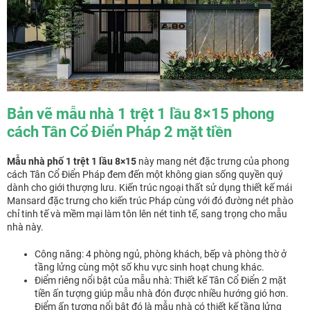
Bản vẽ mẫu nhà 1 trệt 1 lầu 8×15 phong
cách Tân Cổ Điển Pháp 2 mặt tiền
Mẫu nhà phố 1 trệt 1 lầu 8×15
này mang nét đặc trưng của phong
cách Tân Cổ Điển Pháp đem đến một không gian sống quyền quý
dành cho giới thượng lưu. Kiến trúc ngoại thất sử dụng thiết kế mái
Mansard đặc trưng cho kiến trúc Pháp cùng với đó đường nét phào
chỉ tinh tế và mềm mại làm tôn lên nét tinh tế, sang trọng cho mẫu
nhà này.
Công năng: 4 phòng ngủ, phòng khách, bếp và phòng thờ ở
tầng lửng cùng một số khu vực sinh hoạt chung khác.
Điểm riêng nổi bật của mẫu nhà: Thiết kế Tân Cổ Điển 2 mặt
tiền ấn tượng giúp mẫu nhà đón được nhiều hướng gió hơn.
Điểm ấn tượng nổi bật đó là mẫu nhà có thiết kế tầng lửng