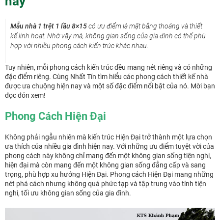
nay
Mẫu nhà 1 trệt 1 lầu 8×15
có ưu điểm là mặt bằng thoáng và thiết
kế linh hoạt. Nhờ vậy mà, không gian sống của gia đình có thể phù
hợp với nhiều phong cách kiến trúc khác nhau.
Tuy nhiên, mỗi phong cách kiến trúc đều mang nét riêng và có những
đặc điểm riêng. Cùng Nhất Tín tìm hiểu các phong cách thiết kế nhà
được ưa chuộng hiện nay và một số đặc điểm nổi bật của nó. Mời bạn
đọc đón xem!
Phong Cách Hiện Đại
Không phải ngẫu nhiên mà kiến trúc Hiện Đại trở thành một lựa chọn
ưa thích của nhiều gia đình hiện nay. Với những ưu điểm tuyệt vời của
phong cách này không chỉ mang đến một không gian sống tiện nghi,
hiện đại mà còn mang đến một không gian sống đẳng cấp và sang
trọng, phù hợp xu hướng Hiện Đại. Phong cách Hiện Đại mang những
nét phá cách nhưng không quá phức tạp và tập trung vào tính tiện
nghi, tối ưu không gian sống của gia đình.