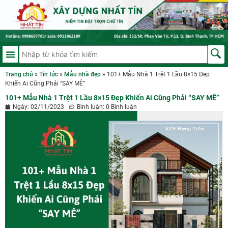
Trang chủ
»
Tin tức
»
Mẫu nhà đẹp
»
101+ Mẫu Nhà 1 Trệt 1 Lầu 8×15 Đẹp
Khiến Ai Cũng Phải “SAY MÊ”
101+ Mẫu Nhà 1 Trệt 1 Lầu 8×15 Đẹp Khiến Ai Cũng Phải “SAY MÊ”
Ngày:
02/11/2023
Bình luận:
0 Bình luận