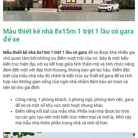
Mẫu thiết kế nhà 8x15m 1 trệt 1 lầu có gara
để xe
Mẫu thiết kế nhà 8x15m 1 trệt 1 lầu có gara
để xe được khá nhiều gia
chủ quan tâm bởi những ưu điểm vượt trội của nó. Đây là một kiểu
kiến trúc hiện đại, với sự kết hợp giữa tính thẩm mỹ và tính chức năng
đem đến một nét đẹp thời thượng, không bao giờ lạc hậu. Điểm đặc
biệt của mẫu nhà này đó chính là kiến trúc sư thiết kế gara để xe tích
hợp vào không gian sống của ngôi nhà nhằm đảm bảo an toàn và
tiện lợi cho gia đình.
Công năng: 1 phòng khách, 3 phòng ngủ, phòng làm việc, gara
để xe và một số khu vực sinh hoạt chung khác.
Điểm riêng nổi bật của mẫu nhà: Phần mái nhà được bo tròn
tại các góc tạo nên một kiến trúc mềm mại và mới lạ. Nhờ vậy
mà mẫu nhà thêm phần trang nhã và tinh tế hơn.