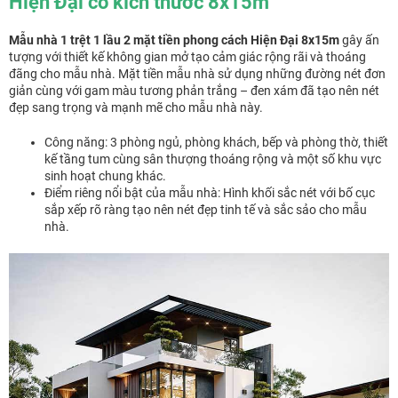
Hiện Đại có kích thước 8x15m
Mẫu nhà 1 trệt 1 lầu 2 mặt tiền phong cách Hiện Đại 8x15m
gây ấn
tượng với thiết kế không gian mở tạo cảm giác rộng rãi và thoáng
đãng cho mẫu nhà. Mặt tiền mẫu nhà sử dụng những đường nét đơn
giản cùng với gam màu tương phản trắng – đen xám đã tạo nên nét
đẹp sang trọng và mạnh mẽ cho mẫu nhà này.
Công năng: 3 phòng ngủ, phòng khách, bếp và phòng thờ, thiết
kế tầng tum cùng sân thượng thoáng rộng và một số khu vực
sinh hoạt chung khác.
Điểm riêng nổi bật của mẫu nhà: Hình khối sắc nét với bố cục
sắp xếp rõ ràng tạo nên nét đẹp tinh tế và sắc sảo cho mẫu
nhà.