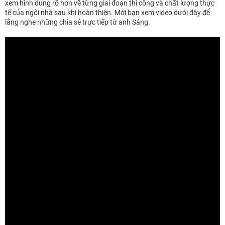
xem hình dung rõ hơn về từng giai đoạn thi công và chất lượng thực
tế của ngôi nhà sau khi hoàn thiện. Mời bạn xem video dưới đây để
lắng nghe những chia sẻ trực tiếp từ anh Sáng.