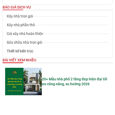
BÁO GIÁ DỊCH VỤ
Xây nhà trọn gói
Xây nhà phần thô
Giá xây nhà hoàn thiện
Sửa chữa nhà trọn gói
Thiết kế kiến trúc
BÀI VIẾT XEM NHIỀU
20+ Mẫu nhà phố 2 tầng đẹp hiện đại tối
ưu công năng, xu hướng 2026