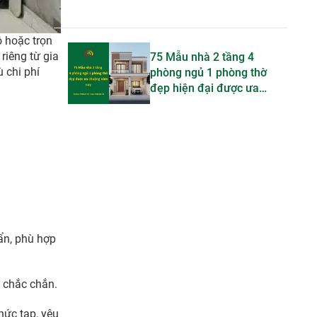
ô hoặc trọn
riêng từ gia
75 Mẫu nhà 2 tầng 4
ù chi phí
phòng ngủ 1 phòng thờ
đẹp hiện đại được ưa
chuộng trong năm nay
ẩn, phù hợp
u chắc chắn.
hức tạp, yêu