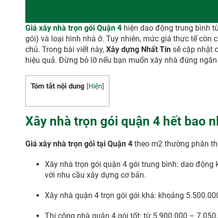
Giá xây nhà trọn gói Quận 4
hiện dao động trung bình t
gói) và loại hình nhà ở. Tuy nhiên, mức giá thực tế còn c
chủ. Trong bài viết này,
Xây dựng Nhất Tín
sẽ cập nhật c
hiệu quả. Đừng bỏ lỡ nếu bạn muốn xây nhà đúng ngân s
Tóm tắt nội dung
[
Hiện
]
Xây nhà trọn gói quận 4 hết bao n
Giá xây nhà trọn gói tại Quận 4
theo m2 thường phân thàn
Xây nhà trọn gói quận 4 gói trung bình: dao độn
với nhu cầu xây dựng cơ bản.
Xây nhà quận 4 trọn gói gói khá: khoảng 5.500.00
Thi công nhà quận 4 gói tốt: từ 5.900.000 – 7.050