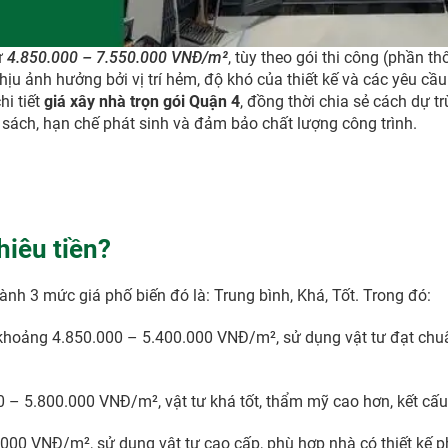
ừ
4.850.000 – 7.550.000 VNĐ/m²
, tùy theo gói thi công (phần th
hịu ảnh hưởng bởi vị trí hẻm, độ khó của thiết kế và các yêu cầu 
hi tiết
giá xây nhà trọn gói Quận 4
, đồng thời chia sẻ cách dự tr
ách, hạn chế phát sinh và đảm bảo chất lượng công trình.
hiêu tiền?
h 3 mức giá phố biến đó là: Trung bình, Khá, Tốt. Trong đó:
g khoảng 4.850.000 – 5.400.000 VNĐ/m², sử dụng vật tư đạt chu
0 – 5.800.000 VNĐ/m², vật tư khá tốt, thẩm mỹ cao hơn, kết cấ
.000 VNĐ/m², sử dụng vật tư cao cấp, phù hợp nhà có thiết kế p