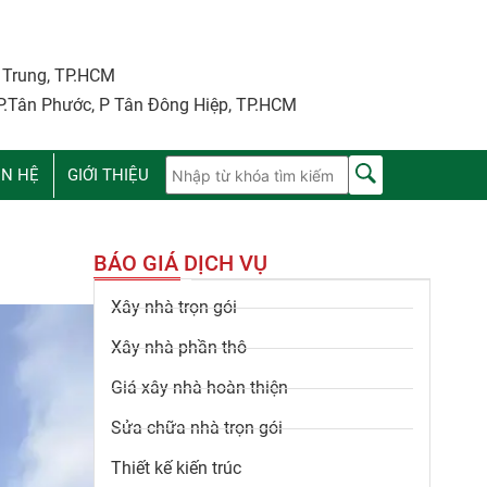
i Trung, TP.HCM
P.Tân Phước, P Tân Đông Hiệp, TP.HCM
ÊN HỆ
GIỚI THIỆU
BÁO GIÁ DỊCH VỤ
Xây nhà trọn gói
Xây nhà phần thô
Giá xây nhà hoàn thiện
Sửa chữa nhà trọn gói
Thiết kế kiến trúc