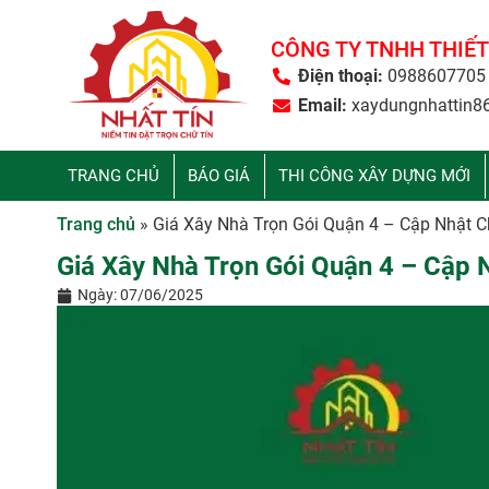
CÔNG TY TNHH THIẾT
Điện thoại:
0988607705
Email:
xaydungnhattin8
TRANG CHỦ
BÁO GIÁ
THI CÔNG XÂY DỰNG MỚI
Trang chủ
»
Giá Xây Nhà Trọn Gói Quận 4 – Cập Nhật Ch
Giá Xây Nhà Trọn Gói Quận 4 – Cập N
Ngày:
07/06/2025