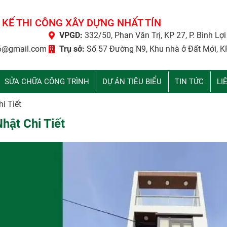
 KẾ THI CÔNG XÂY DỰNG NHẤT TÍN
VPGD:
332/50, Phan Văn Trị, KP 27, P. Bình Lợ
6@gmail.com
Trụ sở:
Số 57 Đường N9, Khu nhà ở Đất Mới, K
SỬA CHỮA CÔNG TRÌNH
DỰ ÁN TIÊU BIỂU
TIN TỨC
LI
i Tiết
hật Chi Tiết