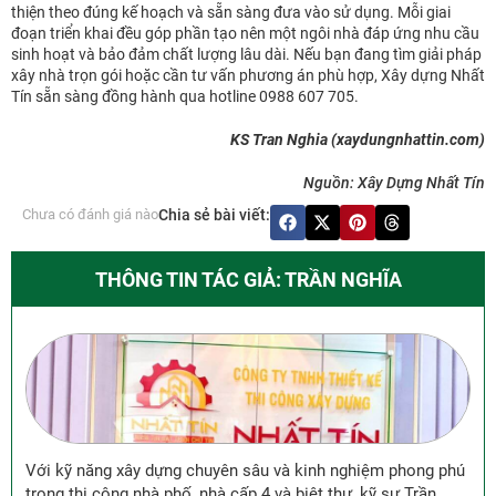
thiện theo đúng kế hoạch và sẵn sàng đưa vào sử dụng. Mỗi giai
đoạn triển khai đều góp phần tạo nên một ngôi nhà đáp ứng nhu cầu
sinh hoạt và bảo đảm chất lượng lâu dài. Nếu bạn đang tìm giải pháp
xây nhà trọn gói hoặc cần tư vấn phương án phù hợp, Xây dựng Nhất
Tín sẵn sàng đồng hành qua hotline 0988 607 705.
KS Tran Nghia (xaydungnhattin.com)
Nguồn: Xây Dựng Nhất Tín
Chưa có đánh giá nào
Chia sẻ bài viết:
THÔNG TIN TÁC GIẢ: TRẦN NGHĨA
Với kỹ năng xây dựng chuyên sâu và kinh nghiệm phong phú
trong thi công nhà phố, nhà cấp 4 và biệt thự, kỹ sư Trần