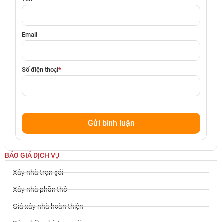
Email
Số điện thoại
*
BÁO GIÁ DỊCH VỤ
Xây nhà trọn gói
Xây nhà phần thô
Giá xây nhà hoàn thiện