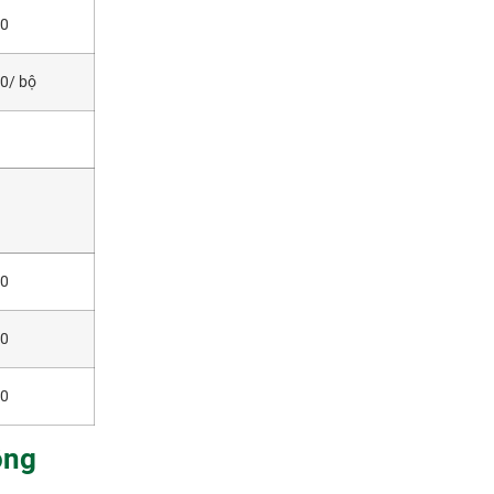
00
00/ bộ
00
00
00
ông