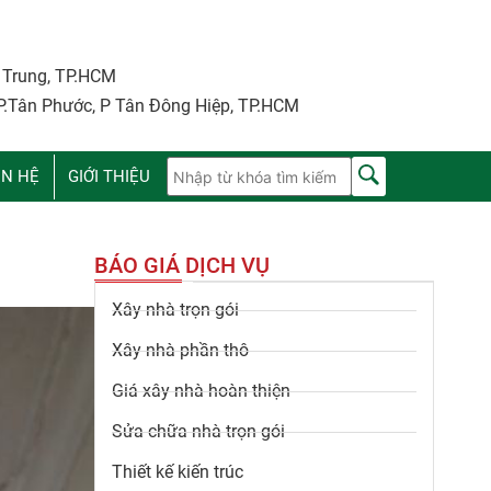
i Trung, TP.HCM
P.Tân Phước, P Tân Đông Hiệp, TP.HCM
ÊN HỆ
GIỚI THIỆU
BÁO GIÁ DỊCH VỤ
Xây nhà trọn gói
Xây nhà phần thô
Giá xây nhà hoàn thiện
Sửa chữa nhà trọn gói
Thiết kế kiến trúc