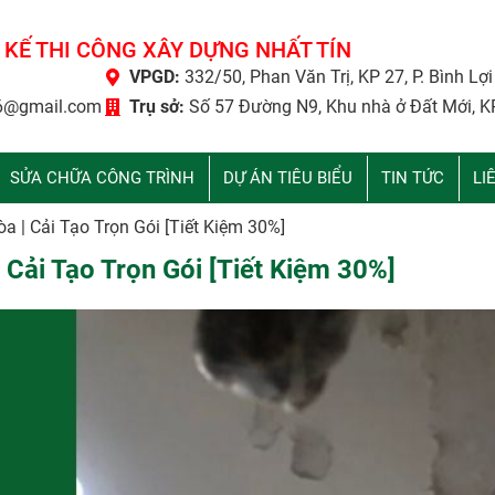
 KẾ THI CÔNG XÂY DỰNG NHẤT TÍN
VPGD:
332/50, Phan Văn Trị, KP 27, P. Bình Lợ
6@gmail.com
Trụ sở:
Số 57 Đường N9, Khu nhà ở Đất Mới, K
SỬA CHỮA CÔNG TRÌNH
DỰ ÁN TIÊU BIỂU
TIN TỨC
LI
 | Cải Tạo Trọn Gói [Tiết Kiệm 30%]
Cải Tạo Trọn Gói [Tiết Kiệm 30%]