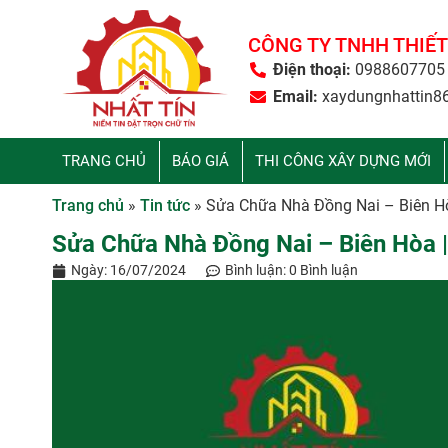
CÔNG TY TNHH THIẾT
Điện thoại:
0988607705
Email:
xaydungnhattin8
TRANG CHỦ
BÁO GIÁ
THI CÔNG XÂY DỰNG MỚI
Trang chủ
»
Tin tức
»
Sửa Chữa Nhà Đồng Nai – Biên Hòa
Sửa Chữa Nhà Đồng Nai – Biên Hòa | 
Ngày:
16/07/2024
Bình luận:
0 Bình luận