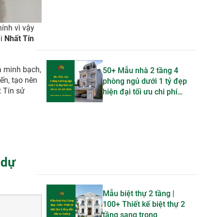
ính vì vậy
ại
Nhất Tín
á minh bạch,
50+ Mẫu nhà 2 tầng 4
iến, tạo nên
phòng ngủ dưới 1 tỷ đẹp
t Tín sử
hiện đại tối ưu chi phí
2026
 dự
Mẫu biệt thự 2 tầng |
100+ Thiết kế biệt thự 2
tầng sang trọng