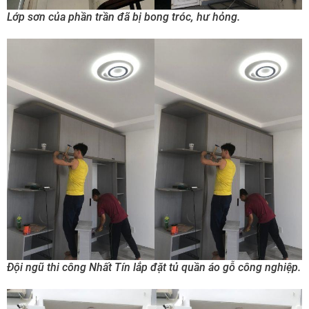
Lớp sơn của phần trần đã bị bong tróc, hư hỏng.
Đội ngũ thi công Nhất Tín lắp đặt tủ quần áo gỗ công nghiệp.