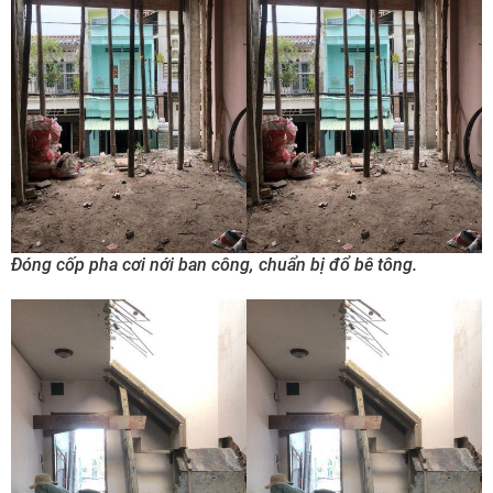
Đóng cốp pha cơi nới ban công, chuẩn bị đổ bê tông.