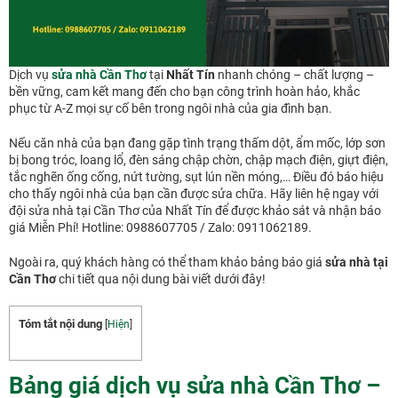
Dịch vụ
sửa nhà Cần Thơ
tại
Nhất Tín
nhanh chóng – chất lượng –
bền vững, cam kết mang đến cho bạn công trình hoàn hảo, khắc
phục từ A-Z mọi sự cố bên trong ngôi nhà của gia đình bạn.
Nếu căn nhà của bạn đang gặp tình trạng thấm dột, ẩm mốc, lớp sơn
bị bong tróc, loang lổ, đèn sáng chập chờn, chập mạch điện, giựt điện,
tắc nghẽn ống cống, nứt tường, sụt lún nền móng,… Điều đó báo hiệu
cho thấy ngôi nhà của bạn cần được sửa chữa. Hãy liên hệ ngay với
đội sửa nhà tại Cần Thơ của Nhất Tín để được khảo sát và nhận báo
giá Miễn Phí! Hotline: 0988607705 / Zalo: 0911062189.
Ngoài ra, quý khách hàng có thể tham khảo bảng báo giá
sửa nhà tại
Cần Thơ
chi tiết qua nội dung bài viết dưới đây!
Tóm tắt nội dung
[
Hiện
]
Bảng giá dịch vụ sửa nhà Cần Thơ –