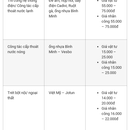
Thi công hệ thống
Đế âm, hộp nối, dây
Giá vật tư
điện/ Công tác cấp
điện Cadivi, Ruột
55.000 –
thoát nước lạnh
gà, ống nhựa Bình
75.000đ
Minh
Giá nhân
công 55.000
– 75.000đ
Công tác cấp thoát
ống nhựa Bình
Giá vật tư
nước nóng
Minh – Vesbo
15.000 –
25.000
Giá nhân
công 15.000
– 25.000
Trét bột nội/ ngoại
Việt Mỹ – Jotun
Giá vật tư
thất
14.000 –
20.000đ
Giá nhân
công 16.000
– 22.000đ