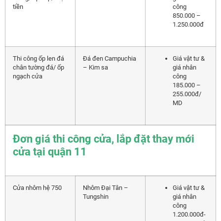
tiền
công
850.000 –
1.250.000đ
Thi công ốp len đá
Đá đen Campuchia
Giá vật tư &
chân tường đá/ ốp
– Kim sa
giá nhân
ngạch cửa
công
185.000 –
255.000đ/
MD
Đơn giá thi công cửa, lắp đặt thay mới
cửa tại quận 11
Cửa nhôm hệ 750
Nhôm Đại Tân –
Giá vật tư &
Tungshin
giá nhân
công
1.200.000đ-