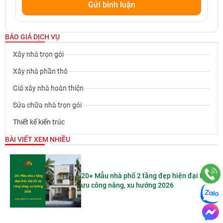
BÁO GIÁ DỊCH VỤ
Xây nhà trọn gói
Xây nhà phần thô
Giá xây nhà hoàn thiện
Sửa chữa nhà trọn gói
Thiết kế kiến trúc
BÀI VIẾT XEM NHIỀU
20+ Mẫu nhà phố 2 tầng đẹp hiện đại tối
ưu công năng, xu hướng 2026