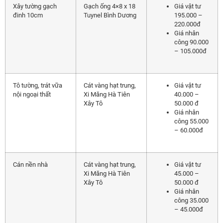
Xây tường gạch
Gạch ống 4×8 x 18
Giá vật tư
đinh 10cm
Tuynel Bình Dương
195.000 –
220.000đ
Giá nhân
công 90.000
– 105.000đ
Tô tường, trát vữa
Cát vàng hạt trung,
Giá vật tư
nội ngoại thất
Xi Măng Hà Tiên
40.000 –
Xây Tô
50.000 đ
Giá nhân
công 55.000
– 60.000đ
Cán nền nhà
Cát vàng hạt trung,
Giá vật tư
Xi Măng Hà Tiên
45.000 –
Xây Tô
50.000 đ
Giá nhân
công 35.000
– 45.000đ