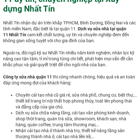
dựng Nhất Tín
Nhất Tín nhận dự án trên khắp TPHCM, Bình Dương, Đồng Nai và các
tỉnh miền Nam, đặc biệt là tại quận 11.
Dịch vụ sửa nhà tại quận
11
Nhất Tín
cam kết chất lượng, uy tín và chuyên nghiệp đem đến
không gian sống tuyệt vời cho gia đình của bạn.
Ngoài ra, đội ngũ kỹ sư Nhất Tín nhiều năm kinh nghiệm, nhân lực kỹ
năng cao tận tâm, tỉ mỉ trong từng chi tiết, phát hiện mọi vấn đề cần
khắc phục và giải quyết triệt để cho ngôi nhà của bạn.
Công ty sửa nhà quận 11
thi công nhanh chóng, hiệu quả và an toàn
đáp ứng mong đợi của khách hàng:
Chuyên cải tạo nhà cũ giá rẻ, sửa nhà phố, chung cư, biệt thự,…
thiết kế trang trí nội thất hợp phong thủy, toát lên phong thái
và đẳng cấp của gia chủ.
Dịch vụ sửa chữa nâng tầng, cải tạo văn phòng kinh doanh,
shop thời trang, quán trà sữa, showroom, khách sạn, nhà
hàng, quán coffee, trung tâm thương mại,…
Nhận cải tạo nhà ở thành nhà trọ, thiết kế nâng tầng sân
thượng thành nhà ở, cải tạo nhà liền kề,…