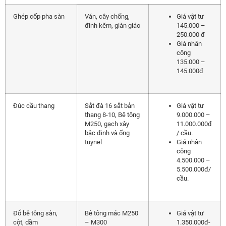
Ghép cốp pha sàn
Ván, cây chống,
Giá vật tư
đinh kẽm, giàn giáo
145.000 –
250.000 đ
Giá nhân
công
135.000 –
145.000đ
Đúc cầu thang
Sắt đà 16 sắt bản
Giá vật tư
thang 8-10, Bê tông
9.000.000 –
M250, gạch xây
11.000.000đ
bậc đinh và ống
/ cầu.
tuynel
Giá nhân
công
4.500.000 –
5.500.000đ/
cầu.
Đổ bê tông sàn,
Bê tông mác M250
Giá vật tư
cột, dầm
– M300
1.350.000đ-