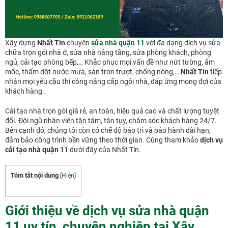
Xây dựng
Nhất Tín
chuyên
sửa nhà quận 11
với đa dạng dịch vụ sửa
chữa trọn gói nhà ở, sửa nhà nâng tầng, sửa phòng khách, phòng
ngủ, cải tạo phòng bếp,… Khắc phục mọi vấn đề như nứt tường, ẩm
mốc, thấm dột nước mưa, sàn trơn trượt, chống nóng,…
Nhất Tín
tiếp
nhận mọi yêu cầu thi công nâng cấp ngôi nhà, đáp ứng mong đợi của
khách hàng..
Cải tạo nhà trọn gói giá rẻ, an toàn, hiệu quả cao và chất lượng tuyệt
đối. Đội ngũ nhân viên tận tâm, tận tụy, chăm sóc khách hàng 24/7.
Bên cạnh đó, chúng tôi còn có chế độ bảo trì và bảo hành dài hạn,
đảm bảo công trình bền vững theo thời gian. Cùng tham khảo
dịch vụ
cải tạo nhà quận 11
dưới đây của Nhất Tín.
Tóm tắt nội dung
[
Hiện
]
Giới thiệu về dịch vụ sửa nhà quận
11 uy tín, chuyên nghiệp tại Xây