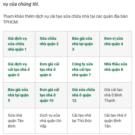
vụ của chúng tôi.
Tham khảo thêm dịch vụ cải tạo sửa chữa nhà tại các quận địa bàn
TPHCM:
Giá dịch vụ
Sửa chữa
Báo giá sửa
Đơn vị sửa
sửa chữa
nhà quận 2
nhà tại quận
nhà quận 4
nhà quận 1
3
Giá dịch vụ
Đơn giá cải
Công ty sửa
Nhà thầu sửa
cải tạo nhà ở
tạo nhà ở
nhà cải tạo
nhà quận 8
quận 5
quận 6
nhà quận 7
Báo giá sửa
Đơn giá cải
Giá sửa chữa
Giá cải tạo
nhà tại quận
tạo nhà ở
nhà ở quận
nhà ở Bình
9
quận 10
12
Thạnh
Sửa nhà
Dịch vụ sửa
Cải tạo nhà
Cải tạo nhà ở
quận Tân
nhà quận Gò
tại Thủ Đức
quận Bình
Bình.
Vấp
Tân.