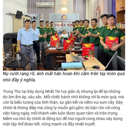
Nụ cười rạng rỡ, ánh mắt hân hoan khi cầm trên tay món quà
nhỏ đầy ý nghĩa.
Trung Thu tại Xây dựng Nhất Tín tuy giản dị, nhưng lại để lại những
dư âm ấm áp, sâu sắc. Mỗi chiếc bánh nhỏ không chỉ là món quà, mà
còn là biểu tượng của tình thân, sự gắn kết và niềm vui sum vầy. Đây
chính là thông điệp mà công ty muốn gửi gắm: dù bận rộn với công
việc hàng ngày, mỗi thành viên luôn được quan tâm và trân trọng.
Niềm vui nhỏ ấy chính là động lực để mọi người cùng nhau xây dựng
một tập thể đoàn kết, vững mạnh và đầy nhiệt huyết.