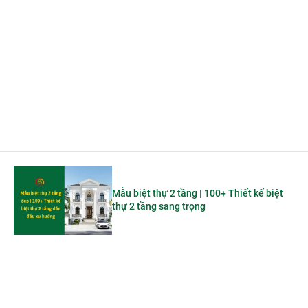
Mẫu biệt thự 2 tầng | 100+ Thiết kế biệt
thự 2 tầng sang trọng