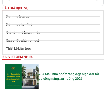
BÁO GIÁ DỊCH VỤ
Xây nhà trọn gói
Xây nhà phần thô
Giá xây nhà hoàn thiện
Sửa chữa nhà trọn gói
Thiết kế kiến trúc
BÀI VIẾT XEM NHIỀU
20+ Mẫu nhà phố 2 tầng đẹp hiện đại tối
ưu công năng, xu hướng 2026