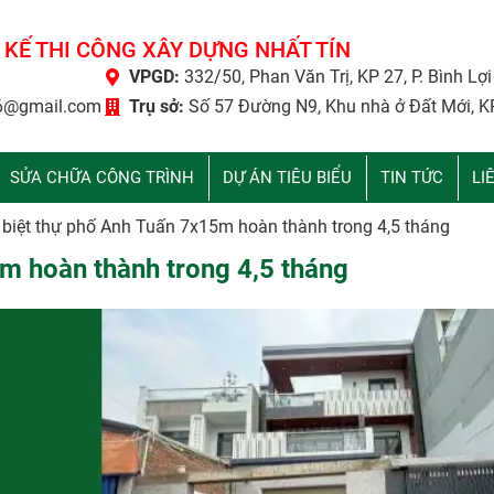
 KẾ THI CÔNG XÂY DỰNG NHẤT TÍN
VPGD:
332/50, Phan Văn Trị, KP 27, P. Bình Lợ
6@gmail.com
Trụ sở:
Số 57 Đường N9, Khu nhà ở Đất Mới, K
SỬA CHỮA CÔNG TRÌNH
DỰ ÁN TIÊU BIỂU
TIN TỨC
LI
 biệt thự phố Anh Tuấn 7x15m hoàn thành trong 4,5 tháng
m hoàn thành trong 4,5 tháng