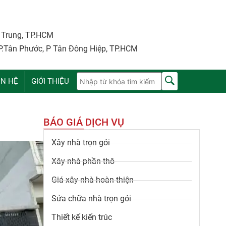
i Trung, TP.HCM
P.Tân Phước, P Tân Đông Hiệp, TP.HCM
ÊN HỆ
GIỚI THIỆU
BÁO GIÁ DỊCH VỤ
Xây nhà trọn gói
Xây nhà phần thô
Giá xây nhà hoàn thiện
Sửa chữa nhà trọn gói
Thiết kế kiến trúc