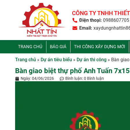
CÔNG TY TNHH THIẾT
Điện thoại:
0988607705
Email:
xaydungnhattin8
TRANG CHỦ
BÁO GIÁ
THI CÔNG XÂY DỰNG MỚI
Trang chủ
»
Dự án tiêu biểu
»
Dự án thi công
»
Bàn giao
Bàn giao biệt thự phố Anh Tuấn 7x15
Ngày:
04/06/2026
Bình luận:
0 Bình luận