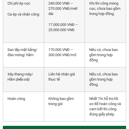
Chi phí ép cọc
240.000 VNĐ –
Khi thi công móng
270.000 VNĐ/mét
cọc, chưa bao gồm
dài
trong hợp đồng.
Ca ép và nhân công
17.000.000 VNĐ –
25.000.000 VNĐ
San lấp mặt bằng/
170.000 VNĐ –
Nếu có, chưa bao
đào móng/ hầm
300.000 VNĐ/m3
gồm trong hợp
đồng.
Xây thang máy/
Liên hệ nhận giá
Nếu có, chưa bao
Hầm
(nếu có)
thực tế
gồm trong hợp
đồng.
Hoàn công
Không bao gồm
Nhất Tín hỗ trợ hồ
trong gói
sơ để hoàn công và
cam kết thi công
đúng giấy phép.