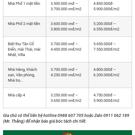
Nhà Phố 1 mặt tiền
3.500.000 vnđ –
4.850.000đ-
3.700.000 vnđ/m2
5.900.000đ/m2
Nhà Phố 2 mặt tiền
3.600.000 vnđ –
5.200.000đ –
3.800.000 vnđ/m2
6.550.000đ/m2
Biệt thự Tân Cổ
3.700.000 vnđ –
5.650.000đ –
Điển, mái Thái, mái
4.450.000 vnđ/m2
7.550.000đ/m2
Nhật, Villa
Nhà Hàng, khách
3.700.000 vnđ –
4.800.000đ –
sạn, Văn phòng,
4.250.000 vnđ/m2
6.200.000đ/m2
Nhà trọ…
Nhà cấp 4
3.250.000 vnđ –
4.750.000đ –
3.650.000 vnđ/m2
5.900.000đ/m2
Gia chủ có thể liên hệ hotline 0988 607 705 hoặc Zalo 0911 062 189
(Mr. Thắng) để nhận báo giá bóc tách chi tiết.