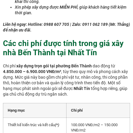
khai thi công.
Xin phép xây dựng được
MIỄN PHÍ
, giúp khách hàng tiết kiệm
thời gian.
Liên hệ ngay: Hotline: 0988 607 705 | Zalo: 0911 062 189 (Mr. Thắng)
để nhận ưu đãi.
Các chi phí được tính trong giá xây
nhà Bến Thành tại Nhất Tín
Chi phí
xây dựng trọn gói tại phường Bến Thành
dao động từ
4.850.000 – 6.900.000 VNĐ/m²
, tùy theo quy mô và phong cách xây
dựng. Mức giá này bao gồm chi phí vật tư, nhân công, thi công phần
thô, hoàn thiện cơ bản và quản lý công trình theo tiến độ. Một số
hạng mục phát sinh ngoài gói sẽ được
Nhất Tín
tổng hợp riêng, giúp
gia chủ chủ động dự trù ngân sách.
Hạng mục
Chi phí
Thiết kế kiến trúc và kết cấu
(*)
100.000 VNĐ/m2 – 150.000
VNĐ/m2