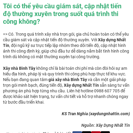
Tôi có thể yêu cầu giám sát, cập nhật tiến
độ thường xuyên trong suốt quá trình thi
công không?
=> Có. Trong quá trình xây nhà trọn gói, gia chủ hoàn toàn có thể yêu
cầu giám sát và cập nhật tiến độ thường xuyên. Với
Xây dựng Nhất
Tín
, đội ngũ kỹ sư trực tiếp lập nhóm theo dõi tiến độ, cập nhật hình
ảnh thi công định kỳ, giúp chủ đầu tư dễ dàng nắm bắt tình hình công
trình dù không có mặt thường xuyên tại công trường.
Xây nhà Bình Tây
không chỉ là bài toán chi phí mà còn đòi hỏi sự am
hiểu địa hình, pháp lý và quy trình thi công phù hợp thực tế khu vực.
Nếu bạn đang quan tâm
giá xây nhà Bình Tây
và cần một giải pháp
trọn gói minh bạch, đúng tiến độ,
Xây dựng Nhất Tín
sẵn sàng tư vấn
phương án phù hợp từng nhu cầu. Liên hệ hotline 0988 607 705 để
được khảo sát hiện trạng, tư vấn chi tiết và hỗ trợ nhanh chóng ngay
từ bước đầu triển khai.
KS Tran Nghia (xaydungnhattin.com)
Nguồn: Xây Dựng Nhất Tín