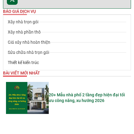
BÁO GIÁ DỊCH VỤ
Xây nhà trọn gói
Xây nhà phần thô
Giá xây nhà hoàn thiện
Sửa chữa nhà trọn gói
Thiết kế kiến trúc
BÀI VIẾT MỚI NHẤT
20+ Mẫu nhà phố 2 tầng đẹp hiện đại tối
ưu công năng, xu hướng 2026