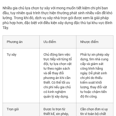
Nhiều gia chủ lựa chọn tự xây với mong muốn tiết kiệm chi phí ban
đầu, tuy nhiên quá trình thực hiện thường phát sinh nhiều vấn đề khó
lường. Trong khi đó, dịch vụ xây nhà trọn gói được xem là giải pháp
phù hợp hơn, đặc biệt với điều kiện xây dựng đặc thù tại khu vực Bình
Tây.
Phương án
Ưu điểm
Nhược điểm
Tự xây
Chủ động làm việc
Phải tự xin phép xây
trực tiếp với từng tổ
dựng, tìm nhà cung
đội, tự lựa chọn vật
cấp và giám sát
tư theo ngân sách
công trình hằng
và dễ thay đổi
ngày. Dễ phát sinh
phương án khi cần
chi phí do thiếu
thiết. Có thể tối ưu
kiểm soát khối
chi phí nếu gia chủ
lượng, thay đổi vật
có kinh nghiệm
tư hoặc chậm tiến
quản lý xây dựng.
độ thi công.
Trọn gói
Được lo trọn từ
Cần chọn đơn vị uy
thiết kế, xin phép,
tín vì toàn bộ chất