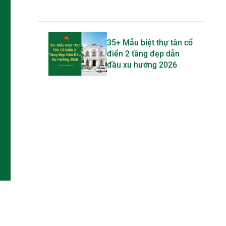
35+ Mẫu biệt thự tân cổ
điển 2 tầng đẹp dẫn
đầu xu hướng 2026