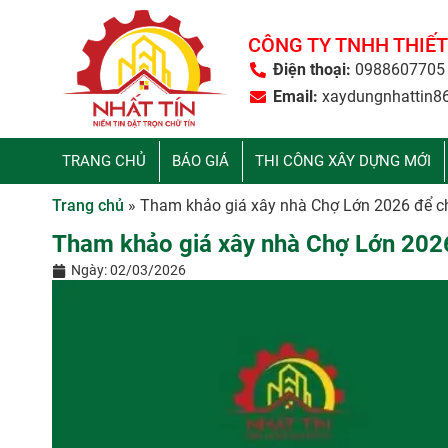
CÔNG TY TNHH THIẾT
Điện thoại:
0988607705
Email:
xaydungnhattin8
TRANG CHỦ
BÁO GIÁ
THI CÔNG XÂY DỰNG MỚI
Trang chủ
»
Tham khảo giá xây nhà Chợ Lớn 2026 để c
Tham khảo giá xây nhà Chợ Lớn 202
Ngày:
02/03/2026