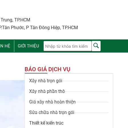
i Trung, TP.HCM
P.Tân Phước, P Tân Đông Hiệp, TP.HCM
ÊN HỆ
GIỚI THIỆU
BÁO GIÁ DỊCH VỤ
Xây nhà trọn gói
Xây nhà phần thô
Giá xây nhà hoàn thiện
Sửa chữa nhà trọn gói
Thiết kế kiến trúc