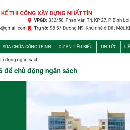
 KẾ THI CÔNG XÂY DỰNG NHẤT TÍN
VPGD:
332/50, Phan Văn Trị, KP 27, P. Bình Lợ
6@gmail.com
Trụ sở:
Số 57 Đường N9, Khu nhà ở Đất Mới, K
SỬA CHỮA CÔNG TRÌNH
DỰ ÁN TIÊU BIỂU
TIN TỨC
LI
hủ động ngân sách
6 để chủ động ngân sách