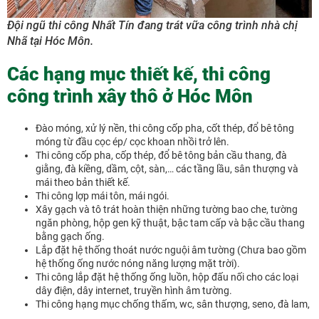
Đội ngũ thi công Nhất Tín đang trát vữa công trình nhà chị
Nhã tại Hóc Môn.
Các hạng mục thiết kế, thi công
công trình xây thô ở Hóc Môn
Đào móng, xử lý nền, thi công cốp pha, cốt thép, đổ bê tông
móng từ đầu cọc ép/ cọc khoan nhồi trở lên.
Thi công cốp pha, cốp thép, đổ bê tông bản cầu thang, đà
giằng, đà kiềng, dầm, cột, sàn,… các tầng lầu, sân thượng và
mái theo bản thiết kế.
Thi công lợp mái tôn, mái ngói.
Xây gạch và tô trát hoàn thiện những tường bao che, tường
ngăn phòng, hộp gen kỹ thuật, bậc tam cấp và bậc cầu thang
bằng gạch ống.
Lắp đặt hệ thống thoát nước nguội âm tường (Chưa bao gồm
hệ thống ống nước nóng năng lượng mặt trời).
Thi công lắp đặt hệ thống ống luồn, hộp đấu nối cho các loại
dây điện, dây internet, truyền hình âm tường.
Thi công hạng mục chống thấm, wc, sân thượng, seno, đà lam,
…