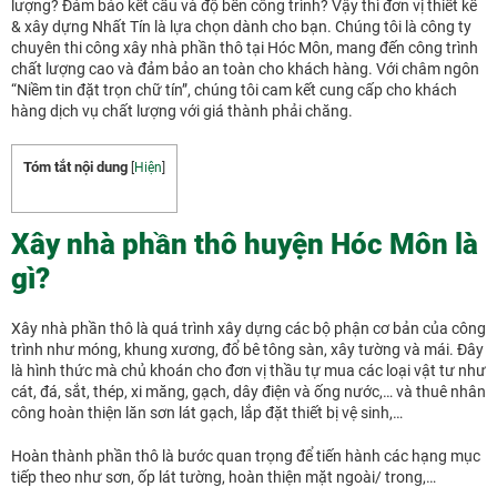
lượng? Đảm bảo kết cấu và độ bền công trình? Vậy thì đơn vị thiết kế
& xây dựng Nhất Tín là lựa chọn dành cho bạn. Chúng tôi là công ty
chuyên thi công xây nhà phần thô tại Hóc Môn, mang đến công trình
chất lượng cao và đảm bảo an toàn cho khách hàng. Với châm ngôn
“Niềm tin đặt trọn chữ tín”, chúng tôi cam kết cung cấp cho khách
hàng dịch vụ chất lượng với giá thành phải chăng.
Tóm tắt nội dung
[
Hiện
]
Xây nhà phần thô huyện Hóc Môn là
gì?
Xây nhà phần thô là quá trình xây dựng các bộ phận cơ bản của công
trình như móng, khung xương, đổ bê tông sàn, xây tường và mái. Đây
là hình thức mà chủ khoán cho đơn vị thầu tự mua các loại vật tư như
cát, đá, sắt, thép, xi măng, gạch, dây điện và ống nước,… và thuê nhân
công hoàn thiện lăn sơn lát gạch, lắp đặt thiết bị vệ sinh,…
Hoàn thành phần thô là bước quan trọng để tiến hành các hạng mục
tiếp theo như sơn, ốp lát tường, hoàn thiện mặt ngoài/ trong,…