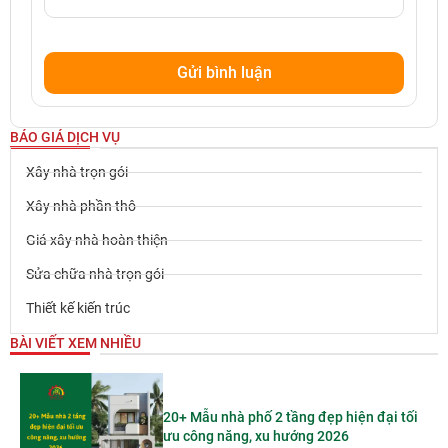
BÁO GIÁ DỊCH VỤ
Xây nhà trọn gói
Xây nhà phần thô
Giá xây nhà hoàn thiện
Sửa chữa nhà trọn gói
Thiết kế kiến trúc
BÀI VIẾT XEM NHIỀU
20+ Mẫu nhà phố 2 tầng đẹp hiện đại tối
ưu công năng, xu hướng 2026