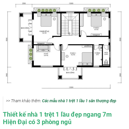
>> Tham khảo thêm:
Các mẫu nhà 1 trệt 1 lầu 1 sân thượng đẹp
Thiết kế nhà 1 trệt 1 lầu đẹp ngang 7m
Hiện Đại có 3 phòng ngủ