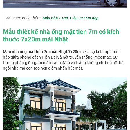
>> Tham khảo thêm:
Mẫu nhà 1 trệt 1 lầu 7x15m đẹp
Mẫu thiết kế nhà ống mặt tiền 7m có kích
thước 7x20m mái Nhật
Mẫu nhà ống mặt tiền 7m mái Nhật 7x20m
sẽ là sự kết hợp hoàn
hảo giữa phong cách Hiện Đại và nét truyền thống, mộc mạc. Sự
tương phản giữa gam màu xanh đậm và trắng không chỉ làm nổi bật
ngôi nhà mà còn tạo nên điểm nhấn hút mắt.