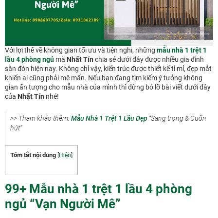
Với lợi thế về không gian tối ưu và tiện nghi, những
mẫu nhà 1 trệt 1
lầu 4 phòng ngủ
mà
Nhất Tín
chia sẻ dưới đây được nhiều gia đình
săn đón hiện nay. Không chỉ vậy, kiến trúc được thiết kế tỉ mỉ, đẹp mắt
khiến ai cũng phải mê mẩn. Nếu bạn đang tìm kiếm ý tưởng không
gian ấn tượng cho mẫu nhà của mình thì đừng bỏ lỡ bài viết dưới đây
của
Nhất Tín
nhé!
>> Tham khảo thêm:
Mẫu Nhà 1 Trệt 1 Lầu Đẹp
“Sang trọng & Cuốn
hút”
Tóm tắt nội dung
[
Hiện
]
99+ Mẫu nhà 1 trệt 1 lầu 4 phòng
ngủ “Vạn Người Mê”