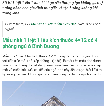
Bố trí 1 trệt 1 lầu 1 tum kết hợp sân thượng tạo không gian lý
tưởng dành cho gia đình thư giãn và tận hưởng không khí
trong lành.
>> Xem thêm: 99+
Mẫu Nhà 1 Trệt 1 Lầu 5×15 Đẹp
“SAY ĐẮM” Lòng
Người
Mẫu nhà 1 trệt 1 lầu kích thước 4×12 có 4
phòng ngủ ở Bình Dương
Mẫu nhà 1 trệt 1 lầu kích thước 4×12 mang đậm chất truyền thống
với kiến trúc mái Thái xếp chồng. Đặc biệt là mặt tiền mẫu nhà được
làm nổi bật bằng chi tiết đá ốp màu xám đem đến một diện mạo đẹp
mắt và cuốn hút. Mỗi chi tiết của ngôi nhà này đều được thiết kế tỉ mỉ
kỹ lưỡng, tạo nên không gian sống ấm cúng và đẳng cấp cho gia chủ.