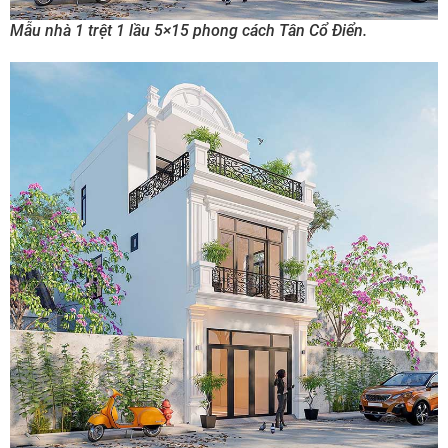
Mẫu nhà 1 trệt 1 lầu 5×15 phong cách Tân Cổ Điển.