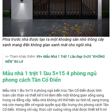
Phía trước nhà được tạo ra một khoảng sân nhỏ trồng cây
xanh mang đến không gian xanh mát cho ngôi nhà.
>> Tham khảo thêm:
99+ Mẫu Nhà 1 Trệt 1 Lầu Đẹp 5×20 “KHÔNG
NÊN” Bỏ Lỡ
Mẫu nhà 1 trệt 1 lầu 5×15 4 phòng ngủ
phong cách Tân Cổ Điển
Mẫu nhà 1 lầu 5×15 4 phòng ngủ kiến trúc Tân Cổ Điển được tính
toán cẩn thận và thiết kế tỉ mỉ đem đến một không gian sống sang
trọng và đẳng cấp. Mẫu nhà không chỉ thể hiện sự tinh tế, sang trọng
mà còn mang đến vẻ ngoài quyền quý đặc trưng cho phong cách Tân
Cổ Điển. Không chỉ vậy, thức cột vuông vững chãi được thiết kế tỉ mỉ