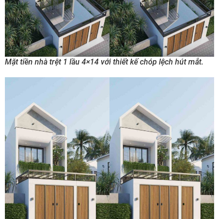
Mặt tiền nhà trệt 1 lầu 4×14 với thiết kế chóp lệch hút mắt.