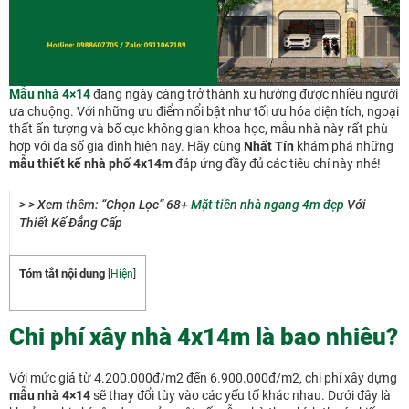
Mẫu nhà 4×14
đang ngày càng trở thành xu hướng được nhiều người
ưa chuộng. Với những ưu điểm nổi bật như tối ưu hóa diện tích, ngoại
thất ấn tượng và bố cục không gian khoa học, mẫu nhà này rất phù
hợp với đa số gia đình hiện nay. Hãy cùng
Nhất Tín
khám phá những
mẫu thiết kế nhà phố 4x14m
đáp ứng đầy đủ các tiêu chí này nhé!
> > Xem thêm: “Chọn Lọc” 68+
Mặt tiền nhà ngang 4m đẹp
Với
Thiết Kế Đẳng Cấp
Tóm tắt nội dung
[
Hiện
]
Chi phí xây nhà 4x14m là bao nhiêu?
Với mức giá từ 4.200.000đ/m2 đến 6.900.000đ/m2, chi phí xây dựng
mẫu nhà 4×14
sẽ thay đổi tùy vào các yếu tố khác nhau. Dưới đây là