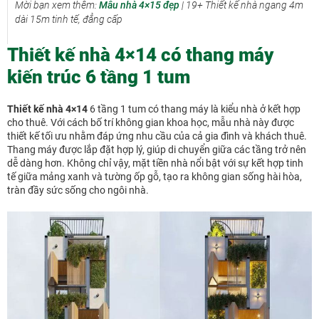
Mời bạn xem thêm:
Mẫu nhà 4×15 đẹp
| 19+ Thiết kế nhà ngang 4m
dài 15m tinh tế, đẳng cấp
Thiết kế nhà 4×14 có thang máy
kiến trúc 6 tầng 1 tum
Thiết kế nhà 4×14
6 tầng 1 tum có thang máy
là kiểu nhà ở kết hợp
cho thuê. Với cách bố trí không gian khoa học, mẫu nhà này được
thiết kế tối ưu nhằm đáp ứng nhu cầu của cả gia đình và khách thuê.
Thang máy được lắp đặt hợp lý, giúp di chuyển giữa các tầng trở nên
dễ dàng hơn. Không chỉ vậy, mặt tiền nhà nổi bật với sự kết hợp tinh
tế giữa mảng xanh và tường ốp gỗ, tạo ra không gian sống hài hòa,
tràn đầy sức sống cho ngôi nhà.