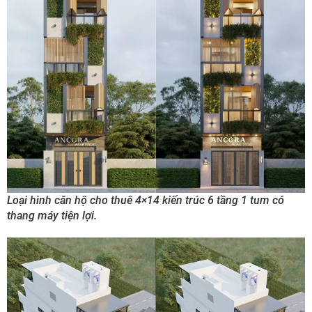
Loại hình căn hộ cho thuê 4×14 kiến trúc 6 tầng 1 tum có
thang máy tiện lợi.