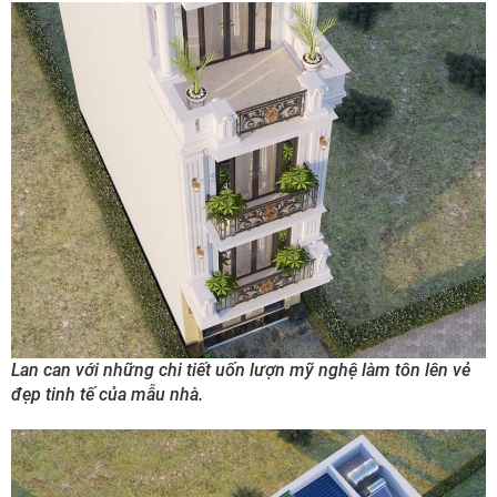
Lan can với những chi tiết uốn lượn mỹ nghệ làm tôn lên vẻ
đẹp tinh tế của mẫu nhà.