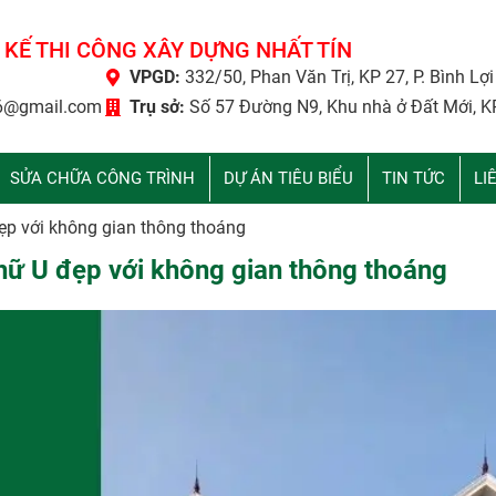
 KẾ THI CÔNG XÂY DỰNG NHẤT TÍN
VPGD:
332/50, Phan Văn Trị, KP 27, P. Bình Lợ
6@gmail.com
Trụ sở:
Số 57 Đường N9, Khu nhà ở Đất Mới, K
SỬA CHỮA CÔNG TRÌNH
DỰ ÁN TIÊU BIỂU
TIN TỨC
LI
ẹp với không gian thông thoáng
hữ U đẹp với không gian thông thoáng