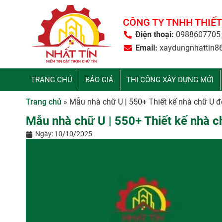
CÔNG TY TNHH THIẾT
Điện thoại:
0988607705
Email:
xaydungnhattin8
TRANG CHỦ
BÁO GIÁ
THI CÔNG XÂY DỰNG MỚI
Trang chủ
»
Mẫu nhà chữ U | 550+ Thiết kế nhà chữ U đ
Mẫu nhà chữ U | 550+ Thiết kế nhà c
Ngày:
10/10/2025