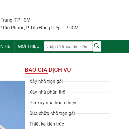
i Trung, TP.HCM
P.Tân Phước, P Tân Đông Hiệp, TP.HCM
ÊN HỆ
GIỚI THIỆU
BÁO GIÁ DỊCH VỤ
Xây nhà trọn gói
Xây nhà phần thô
Giá xây nhà hoàn thiện
Sửa chữa nhà trọn gói
Thiết kế kiến trúc