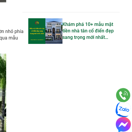
Khám phá 10+ mẫu mặt
tiền nhà tân cổ điển đẹp
ườn nhỏ phía
sang trọng mới nhất
qua mẫu
2026