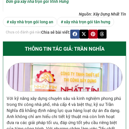
Đơn giá xây nhà trọn gói Vĩnh Hưng
Nguồn: Xây Dựng Nhất Tín
#
xây nhà trọn gói long an
#
xây nhà trọn gói tân hưng
Chưa có đánh giá nào
Chia sẻ bài viết:
THÔNG TIN TÁC GIẢ: TRẦN NGHĨA
Với kỹ năng xây dựng chuyên sâu và kinh nghiệm phong phú
trong thi công nhà phố, nhà cấp 4 và biệt thự, kỹ sư Trần
Nghĩa đã khẳng định năng lực qua hàng loạt dự án đa dạng.
Anh không chỉ am hiểu chi tiết kỹ thuật mà còn linh hoạt
đưa ra các giải pháp tối ưu, đáp ứng tốt yêu cầu riêng biệt
của từng công trình. Với phương châm làm việc “lấy chất