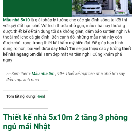
Mẫu nhà 5×10
là giải pháp lý tưởng cho các gia đình sống tại đô thị
với quỹ đất hạn chế. Với kích thước nhỏ gọn, mẫu nhà này thường
được thiết kế để tận dụng tối đa không gian, đảm bảo sự tiện nghi và
thoải mái cho cả gia đình. Bên cạnh đó, những mẫu nhà này còn
được chú trọng trong thiết kế thẩm mỹ hiện đại. Để giúp bạn hình
dung rõ hơn, bài viết dưới đây
Nhất Tín
sẽ giới thiệu các ý tưởng
thiết
kế nhà ngang 5m dài 10m
đẹp mắt và tiện nghi. Cùng khám phá
ngay!
>> Xem thêm:
Mẫu nhà 5m
| 99+ Thiết kế mặt tiền nhà phố 5m say
đắm mọi ánh nhìn
Tóm tắt nội dung
[
Hiện
]
Thiết kế nhà 5x10m 2 tầng 3 phòng
ngủ mái Nhật