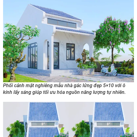
Phối cảnh mặt nghiêng mẫu nhà gác lửng đẹp 5×10 với ô
kính lấy sáng giúp tối ưu hóa nguồn năng lượng tự nhiên.