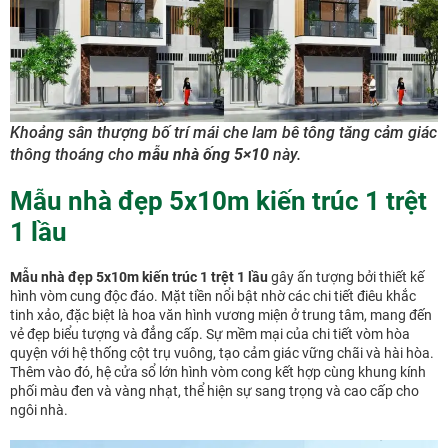
Khoảng sân thượng bố trí mái che lam bê tông tăng cảm giác
thông thoáng cho
mẫu nhà ống 5×10
này.
Mẫu nhà đẹp 5x10m kiến trúc 1 trệt
1 lầu
Mẫu nhà đẹp 5x10m kiến trúc 1 trệt 1 lầu
gây ấn tượng bởi thiết kế
hình vòm cung độc đáo. Mặt tiền nổi bật nhờ các chi tiết điêu khắc
tinh xảo, đặc biệt là hoa văn hình vương miện ở trung tâm, mang đến
vẻ đẹp biểu tượng và đẳng cấp. Sự mềm mại của chi tiết vòm hòa
quyện với hệ thống cột trụ vuông, tạo cảm giác vững chãi và hài hòa.
Thêm vào đó, hệ cửa sổ lớn hình vòm cong kết hợp cùng khung kính
phối màu đen và vàng nhạt, thể hiện sự sang trọng và cao cấp cho
ngôi nhà.