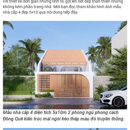
với thiết kế đơn giản nhưng tinh tế, gợi lên nét đẹp thân thiện nhưng
không kém phần trang nhã. Mời bạn đọc tham khảo hình ảnh mẫu
nhà cấp 4 đẹp 5×10 qua nội dung tiếp đây.
Mẫu nhà cấp 4 diện tích 5x10m 2 phòng ngủ phong cách
Đồng Quê kiến trúc mái ngói kèo thép màu đỏ truyền thống.