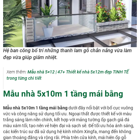
Hệ ban công bố trí những thanh lam gỗ chắn nắng vừa làm
đẹp vừa giúp giảm nhiệt.
Xem thêm:
Mẫu nhà 5×12 | 47+ Thiết kế nhà 5x12m đẹp TINH TẾ
trong từng chi tiết
Mẫu nhà 5x10m 1 tầng mái bằng
Mẫu nhà 5x10m 1 tầng mái bằng
dưới đây nổi bật với bố cục vuông
vức và công năng sử dụng tối ưu. Ngoại thất được thiết kế với màu
trắng sáng làm nền chính, kết hợp với mảng tường ốp gạch giả đá
màu xám tối, tạo nên vẻ hiện đại và sạch sẽ. Để tối ưu hóa ánh sáng,
các kiến trúc sư đã sử dụng hệ kính nhôm Xingfa, mang đến không
gian thoáng đãng và rộng rãi. Phía trên cửa kính, mái hiên ốp gỗ