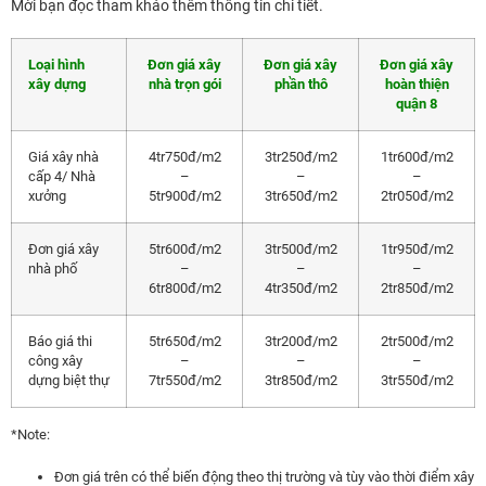
Mời bạn đọc tham khảo thêm thông tin chi tiết.
Loại hình
Đơn giá xây
Đơn giá xây
Đơn giá xây
xây dựng
nhà trọn gói
phần thô
hoàn thiện
quận 8
Giá xây nhà
4tr750đ/m2
3tr250đ/m2
1tr600đ/m2
cấp 4/ Nhà
–
–
–
xưởng
5tr900đ/m2
3tr650đ/m2
2tr050đ/m2
Đơn giá xây
5tr600đ/m2
3tr500đ/m2
1tr950đ/m2
nhà phố
–
–
–
6tr800đ/m2
4tr350đ/m2
2tr850đ/m2
Báo giá thi
5tr650đ/m2
3tr200đ/m2
2tr500đ/m2
công xây
–
–
–
dựng biệt thự
7tr550đ/m2
3tr850đ/m2
3tr550đ/m2
*Note:
Đơn giá trên có thể biến động theo thị trường và tùy vào thời điểm xây