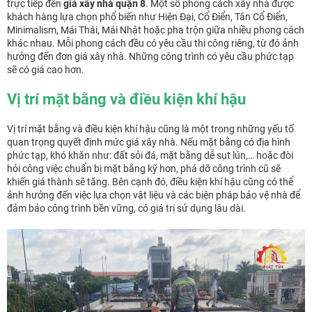
trực tiếp đến
giá xây nhà quận 8
. Một số phong cách xây nhà được
khách hàng lựa chọn phổ biến như Hiện Đại, Cổ Điển, Tân Cổ Điển,
Minimalism, Mái Thái, Mái Nhật hoặc pha trộn giữa nhiều phong cách
khác nhau. Mỗi phong cách đều có yêu cầu thi công riêng, từ đó ảnh
hưởng đến đơn giá xây nhà. Những công trình có yêu cầu phức tạp
sẽ có giá cao hơn.
Vị trí mặt bằng và điều kiện khí hậu
Vị trí mặt bằng và điều kiện khí hậu cũng là một trong những yếu tố
quan trọng quyết định mức giá xây nhà. Nếu mặt bằng có địa hình
phức tạp, khó khăn như: đất sỏi đá, mặt bằng dễ sụt lún,… hoặc đòi
hỏi công việc chuẩn bị mặt bằng kỹ hơn, phá dỡ công trình cũ sẽ
khiến giá thành sẽ tăng. Bên cạnh đó, điều kiện khí hậu cũng có thể
ảnh hưởng đến việc lựa chọn vật liệu và các biện pháp bảo vệ nhà để
đảm bảo công trình bền vững, có giá trị sử dụng lâu dài.