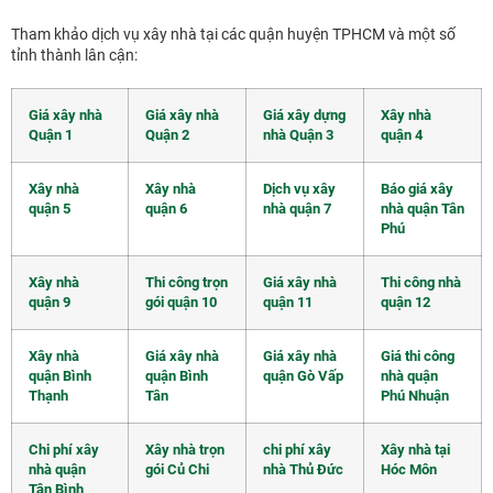
Tham khảo dịch vụ xây nhà tại các quận huyện TPHCM và một số
tỉnh thành lân cận:
Giá xây nhà
Giá xây nhà
Giá xây dựng
Xây nhà
Quận 1
Quận 2
nhà Quận 3
quận 4
Xây nhà
Xây nhà
Dịch vụ xây
Báo giá xây
quận 5
quận 6
nhà quận 7
nhà quận Tân
Phú
Xây nhà
Thi công trọn
Giá xây nhà
Thi công nhà
quận 9
gói quận 10
quận 11
quận 12
Xây nhà
Giá xây nhà
Giá xây nhà
Giá thi công
quận Bình
quận Bình
quận Gò Vấp
nhà quận
Thạnh
Tân
Phú Nhuận
Chi phí xây
Xây nhà trọn
chi phí xây
Xây nhà tại
nhà quận
gói Củ Chi
nhà Thủ Đức
Hóc Môn
Tân Bình