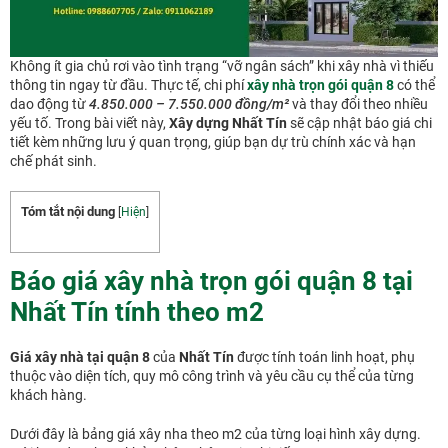
Không ít gia chủ rơi vào tình trạng “vỡ ngân sách” khi xây nhà vì thiếu
thông tin ngay từ đầu. Thực tế, chi phí
xây nhà trọn gói quận 8
có thể
dao động từ
4.850.000 – 7.550.000 đồng/m²
và thay đổi theo nhiều
yếu tố. Trong bài viết này,
Xây dựng Nhất Tín
sẽ cập nhật báo giá chi
tiết kèm những lưu ý quan trọng, giúp bạn dự trù chính xác và hạn
chế phát sinh.
Tóm tắt nội dung
[
Hiện
]
Báo giá xây nhà trọn gói quận 8 tại
Nhất Tín tính theo m2
Giá xây nhà tại quận 8
của
Nhất Tín
được tính toán linh hoạt, phụ
thuộc vào diện tích, quy mô công trình và yêu cầu cụ thể của từng
khách hàng.
Dưới đây là bảng giá xây nha theo m2 của từng loại hình xây dựng.