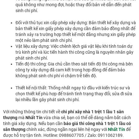
quả không như mong đợi, hoặc thay đổi bản vẽ dẫn đến phát
sinh chi phí.
Đối với thủ tục xin cấp phép xây dựng: Bản thiết kế xây dựng và
bản thiết kế xin giấy phép xây dựng cần đảm bảo đồng nhất để
tránh xảy ra trường hợp thiết kế một đằng nhưng xin giấy phép
một nẻo làm phát sinh chi phí.
Vật liệu xây dựng: Việc chênh lệch giá vật liệu khi tính toán dự
trù kinh phí và lúc tiến hành thi công cũng là nguyên nhân gây
phát sinh chi phí.
Tiến độ thi công: Gia chủ cần theo sát tiến độ thi công mà bên
công ty xây dựng đã cam kết trong hợp đồng để đảm bảo
không phát sinh chi phí vì chậm trễ tiến độ.
Thiết kế nội thất: Thống nhất ngay từ đầu với kiến trúc sư và
chọn thiết kế phù hợp để tránh tình trạng thay đổi, sửa đi sửa
lại nhiều lần gây phát sinh chi phí.
Với những thông tin chi tiết về
chi phí xây nhà 1 trệt 1 lầu 1 sân
thượng
mà
Nhất Tín
vừa chia sẻ, bạn có thể dễ dàng nắm bắt cách
tính giá xây dựng. Nếu bạn cần
báo giá thi công nhà 1 trệt 1 lầu có
sân thượng
chính xác, đừng ngần ngại liên hệ ngay với
Nhất Tín
để
được hỗ trợ tận tình. Hotline: 0988607705 / Zalo: 0911062189.