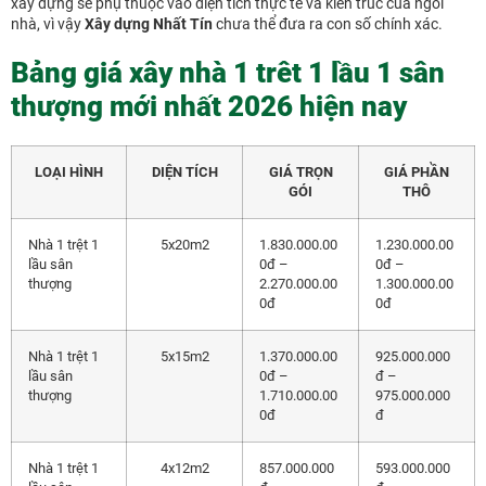
xây dựng sẽ phụ thuộc vào diện tích thực tế và kiến trúc của ngôi
nhà, vì vậy
Xây dựng Nhất Tín
chưa thể đưa ra con số chính xác.
Bảng giá xây nhà 1 trêt 1 lầu 1 sân
thượng mới nhất 2026 hiện nay
LOẠI HÌNH
DIỆN TÍCH
GIÁ TRỌN
GIÁ PHẦN
GÓI
THÔ
Nhà 1 trệt 1
5x20m2
1.830.000.00
1.230.000.00
lầu sân
0đ –
0đ –
thượng
2.270.000.00
1.300.000.00
0đ
0đ
Nhà 1 trệt 1
5x15m2
1.370.000.00
925.000.000
lầu sân
0đ –
đ –
thượng
1.710.000.00
975.000.000
0đ
đ
Nhà 1 trệt 1
4x12m2
857.000.000
593.000.000