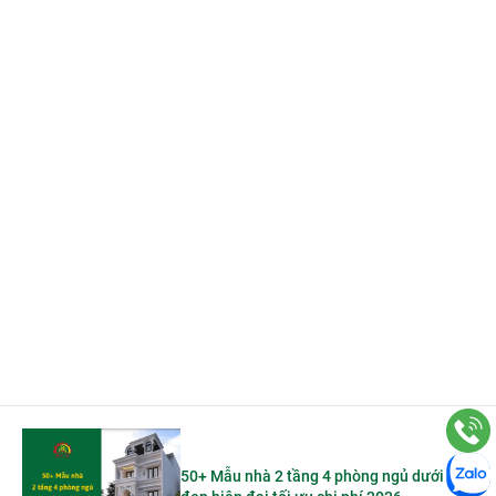
50+ Mẫu nhà 2 tầng 4 phòng ngủ dưới 1 tỷ