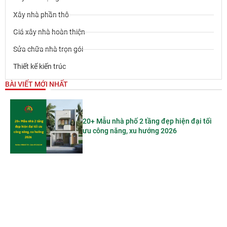
Xây nhà phần thô
Giá xây nhà hoàn thiện
Sửa chữa nhà trọn gói
Thiết kế kiến trúc
BÀI VIẾT MỚI NHẤT
20+ Mẫu nhà phố 2 tầng đẹp hiện đại tối
ưu công năng, xu hướng 2026