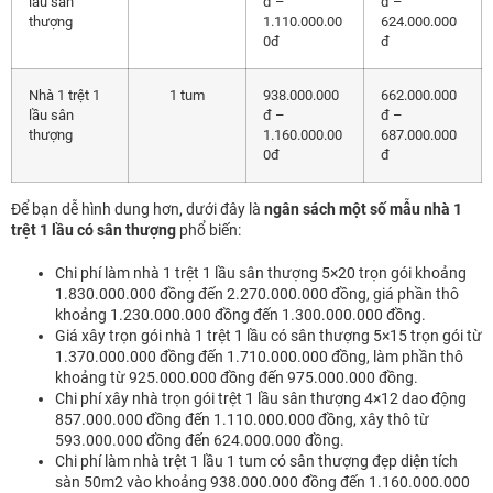
lầu sân
đ –
đ –
thượng
1.110.000.00
624.000.000
0đ
đ
Nhà 1 trệt 1
1 tum
938.000.000
662.000.000
lầu sân
đ –
đ –
thượng
1.160.000.00
687.000.000
0đ
đ
Để bạn dễ hình dung hơn, dưới đây là
ngân sách một số mẫu nhà 1
trệt 1 lầu có sân thượng
phổ biến:
Chi phí làm nhà 1 trệt 1 lầu sân thượng 5×20 trọn gói khoảng
1.830.000.000 đồng đến 2.270.000.000 đồng, giá phần thô
khoảng 1.230.000.000 đồng đến 1.300.000.000 đồng.
Giá xây trọn gói nhà 1 trệt 1 lầu có sân thượng 5×15 trọn gói từ
1.370.000.000 đồng đến 1.710.000.000 đồng, làm phần thô
khoảng từ 925.000.000 đồng đến 975.000.000 đồng.
Chi phí xây nhà trọn gói trệt 1 lầu sân thượng 4×12 dao động
857.000.000 đồng đến 1.110.000.000 đồng, xây thô từ
593.000.000 đồng đến 624.000.000 đồng.
Chi phí làm nhà trệt 1 lầu 1 tum có sân thượng đẹp diện tích
sàn 50m2 vào khoảng 938.000.000 đồng đến 1.160.000.000