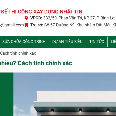
 KẾ THI CÔNG XÂY DỰNG NHẤT TÍN
VPGD:
332/50, Phan Văn Trị, KP 27, P. Bình Lợ
6@gmail.com
Trụ sở:
Số 57 Đường N9, Khu nhà ở Đất Mới, K
SỬA CHỮA CÔNG TRÌNH
DỰ ÁN TIÊU BIỂU
TIN TỨC
LI
Cách tính chính xác
nhiêu? Cách tính chính xác