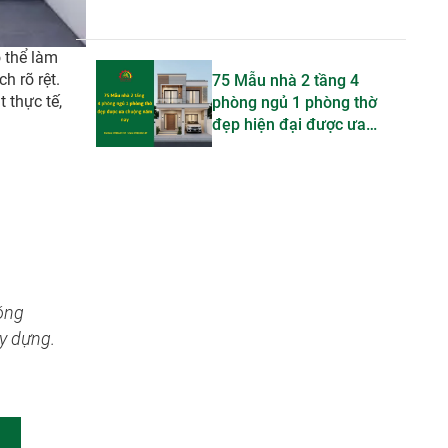
ó thể làm
h rõ rệt.
75 Mẫu nhà 2 tầng 4
 thực tế,
phòng ngủ 1 phòng thờ
đẹp hiện đại được ưa
chuộng trong năm nay
óng
ây dựng.