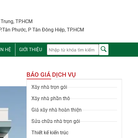
i Trung, TP.HCM
P.Tân Phước, P Tân Đông Hiệp, TP.HCM
ÊN HỆ
GIỚI THIỆU
BÁO GIÁ DỊCH VỤ
Xây nhà trọn gói
Xây nhà phần thô
Giá xây nhà hoàn thiện
Sửa chữa nhà trọn gói
Thiết kế kiến trúc