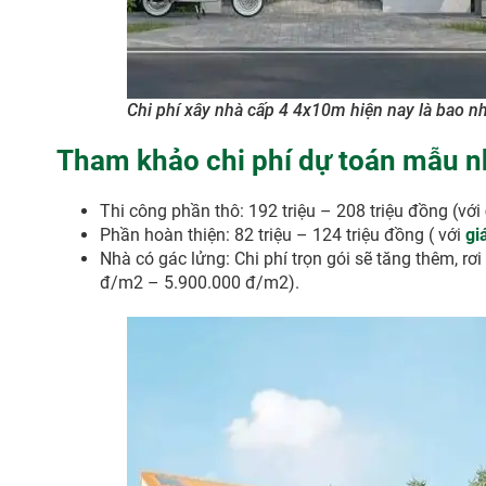
Chi phí xây nhà cấp 4 4x10m hiện nay là bao n
Tham khảo chi phí dự toán mẫu nh
Thi công phần thô: 192 triệu – 208 triệu đồng (với
Phần hoàn thiện: 82 triệu – 124 triệu đồng ( với
gi
Nhà có gác lửng: Chi phí trọn gói sẽ tăng thêm, rơ
đ/m2 – 5.900.000 đ/m2).