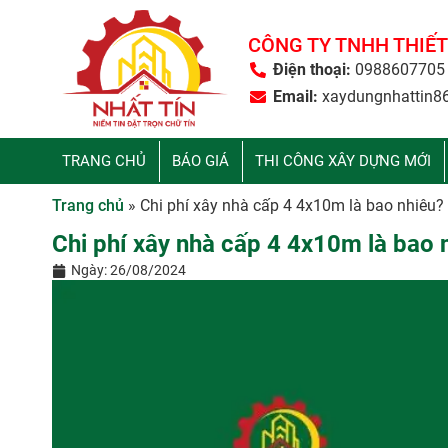
CÔNG TY TNHH THIẾT
Điện thoại:
0988607705
Email:
xaydungnhattin8
TRANG CHỦ
BÁO GIÁ
THI CÔNG XÂY DỰNG MỚI
Trang chủ
»
Chi phí xây nhà cấp 4 4x10m là bao nhiêu? 
Chi phí xây nhà cấp 4 4x10m là bao 
Ngày:
26/08/2024