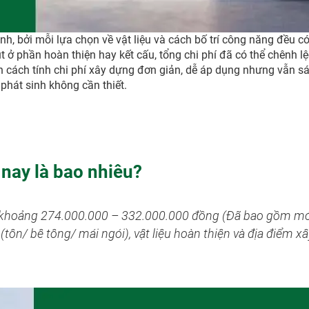
h, bởi mỗi lựa chọn về vật liệu và cách bố trí công năng đều c
ở phần hoàn thiện hay kết cấu, tổng chi phí đã có thể chênh lệc
 cách tính chi phí xây dựng đơn giản, dễ áp dụng nhưng vẫn sát
phát sinh không cần thiết.
 nay là bao nhiêu?
y khoảng 274.000.000 – 332.000.000 đồng (Đã bao gồm m
(tôn/ bê tông/ mái ngói), vật liệu hoàn thiện và địa điểm x