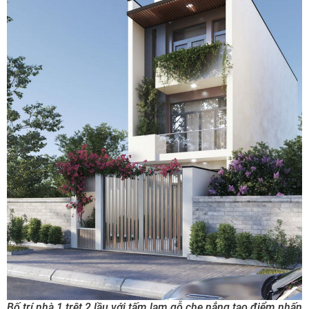
Bố trí nhà 1 trệt 2 lầu với tấm lam gỗ che nắng tạo điểm nhấn