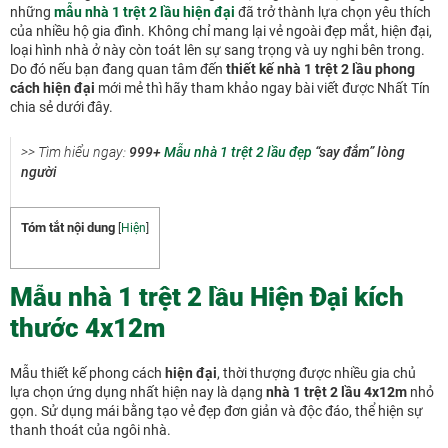
những
mẫu nhà 1 trệt 2 lầu hiện đại
đã trở thành lựa chọn yêu thích
của nhiều hộ gia đình. Không chỉ mang lại vẻ ngoài đẹp mắt, hiện đại,
loại hình nhà ở này còn toát lên sự sang trọng và uy nghi bên trong.
Do đó nếu bạn đang quan tâm đến
thiết kế
nhà 1 trệt 2 lầu phong
cách hiện đại
mới mẻ thì hãy tham khảo ngay bài viết được Nhất Tín
chia sẻ dưới đây.
>> Tìm hiểu ngay:
999+
Mẫu nhà 1 trệt 2 lầu đẹp
“say đắm” lòng
người
Tóm tắt nội dung
[
Hiện
]
Mẫu nhà 1 trệt 2 lầu Hiện Đại kích
thước 4x12m
Mẫu thiết kế phong cách
hiện đại
, thời thượng được nhiều gia chủ
lựa chọn ứng dụng nhất hiện nay là dạng
nhà 1 trệt 2 lầu 4x12m
nhỏ
gọn. Sử dụng mái bằng tạo vẻ đẹp đơn giản và độc đáo, thể hiện sự
thanh thoát của ngôi nhà.