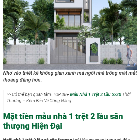
Nhờ vào thiết kế không gian xanh mà ngôi nhà trông mát mắt
thoáng đãng hơn.
>> Có thể bạn quan tâm: TOP 38+
Mẫu Nhà 1 Trệt 2 Lầu 5×20
Thời
Thượng – Kèm Bản Vẽ Công Năng
Mặt tiền mẫu nhà 1 trệt 2 lầu sân
thượng Hiện Đại
Ngôi nhà 1 trệt 2 lầu có sân thượng
toát lên sự sang trọng và độc