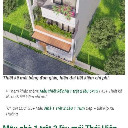
Thiết kế mái bằng đơn giản, hiện đại tiết kiệm chi phí.
> Tham khảo thêm:
Mẫu thiết kế nhà 1 trệt 2 lầu 5×15
| 45+ Thiết kế
tối ưu & tiết kiệm chi phí
“CHỌN LỌC” 55+ Mẫu
Nhà 1 Trệt 2 Lầu 1 Tum
Đẹp – Bắt Kịp Xu
Hướng