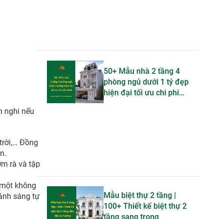
50+ Mẫu nhà 2 tầng 4
phòng ngủ dưới 1 tỷ đẹp
hiện đại tối ưu chi phí
2026
n nghi nếu
trời,… Đồng
n.
ờm rà và tập
 một không
Mẫu biệt thự 2 tầng |
 ánh sáng tự
100+ Thiết kế biệt thự 2
tầng sang trọng