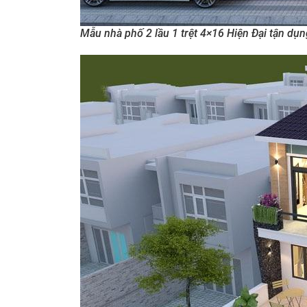
Mẫu nhà phố 2 lầu 1 trệt 4×16 Hiện Đại tận dụn