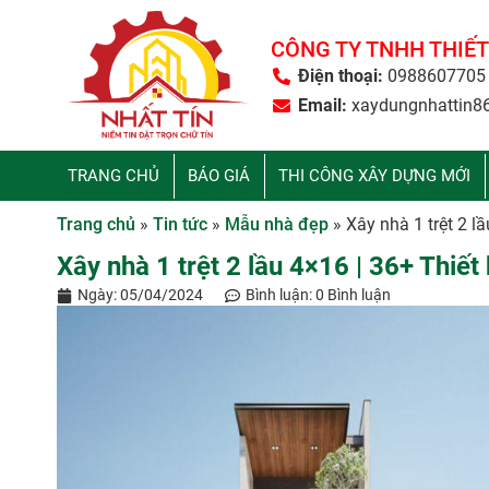
CÔNG TY TNHH THIẾT
Điện thoại:
0988607705
Email:
xaydungnhattin8
TRANG CHỦ
BÁO GIÁ
THI CÔNG XÂY DỰNG MỚI
Trang chủ
»
Tin tức
»
Mẫu nhà đẹp
»
Xây nhà 1 trệt 2 l
Xây nhà 1 trệt 2 lầu 4×16 | 36+ Thiết
Ngày:
05/04/2024
Bình luận:
0 Bình luận