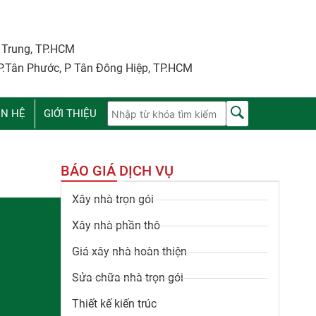
i Trung, TP.HCM
P.Tân Phước, P Tân Đông Hiệp, TP.HCM
ÊN HỆ
GIỚI THIỆU
BÁO GIÁ DỊCH VỤ
Xây nhà trọn gói
Xây nhà phần thô
Giá xây nhà hoàn thiện
Sửa chữa nhà trọn gói
Thiết kế kiến trúc