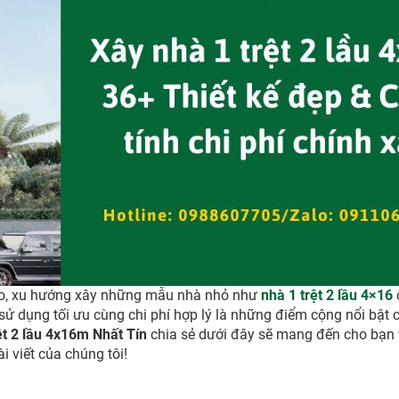
cao, xu hướng xây những mẫu nhà nhỏ như
nhà 1 trệt 2 lầu 4×16
 sử dụng tối ưu cùng chi phí hợp lý là những điểm cộng nổi bật c
ệt 2 lầu 4x16m
Nhất Tín
chia sẻ dưới đây sẽ mang đến cho bạn 
 viết của chúng tôi!