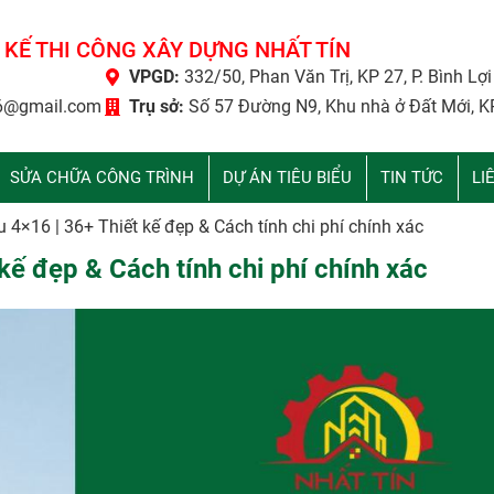
 KẾ THI CÔNG XÂY DỰNG NHẤT TÍN
VPGD:
332/50, Phan Văn Trị, KP 27, P. Bình Lợ
6@gmail.com
Trụ sở:
Số 57 Đường N9, Khu nhà ở Đất Mới, K
SỬA CHỮA CÔNG TRÌNH
DỰ ÁN TIÊU BIỂU
TIN TỨC
LI
ầu 4×16 | 36+ Thiết kế đẹp & Cách tính chi phí chính xác
 kế đẹp & Cách tính chi phí chính xác