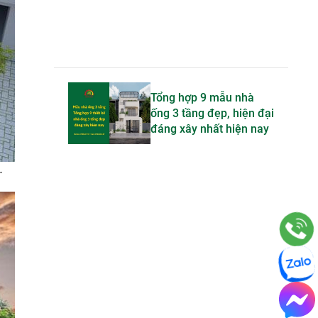
Tổng hợp 9 mẫu nhà
ống 3 tầng đẹp, hiện đại
đáng xây nhất hiện nay
.