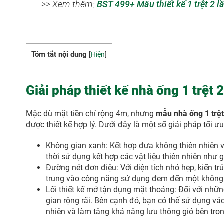
>> Xem thêm:
BST 499+ Mẫu thiết kế 1 trệt 2 l
Tóm tắt nội dung
[
Hiện
]
Giải pháp thiết kế nhà ống 1 trệt 2
Mặc dù mặt tiền chỉ rộng 4m, nhưng
mẫu nhà ống 1 trệt
được thiết kế hợp lý. Dưới đây là một số giải pháp tối ư
Không gian xanh: Kết hợp đưa không thiên nhiên và
thời sử dụng kết hợp các vật liệu thiên nhiên như 
Đường nét đơn điệu: Với diện tích nhỏ hẹp, kiến tr
trung vào công năng sử dụng đem đến một không g
Lối thiết kế mở tận dụng mặt thoáng: Đối với nh
gian rộng rãi. Bên cạnh đó, bạn có thể sử dụng vác
nhiên và làm tăng khả năng lưu thông gió bên tro