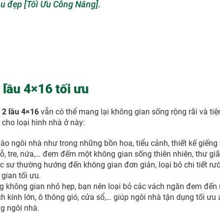
ầu đẹp [Tối Ưu Công Năng].
 lầu 4×16 tối ưu
 2 lầu 4×16
vẫn có thể mang lại không gian sống rộng rãi và tiệ
u cho loại hình nhà
ở này:
o ngôi nhà như trong những bồn hoa, tiểu cảnh, thiết kế giếng 
gỗ, tre, nứa,… đem đếm một không gian sống thiên nhiên, thư giã
úc sư thường hướng đến không gian đơn giản, loại bỏ chi tiết rư
ian tối ưu.
ững không gian nhỏ hẹp, bạn nên loại bỏ các vách ngăn đem đến
h kính lớn, ô thông gió, cửa sổ,… giúp ngôi nhà tận dụng tối ưu
ng ngôi nhà.