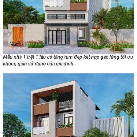
Mẫu nhà 1 trệt 1 lầu có tầng tum đẹp kết hợp gác lửng tối ưu
không gian sử dụng của gia đình.