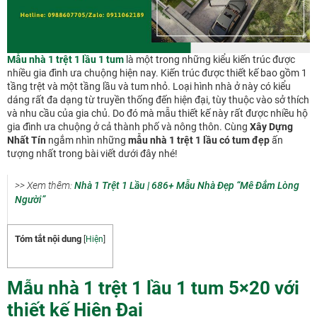
Mẫu nhà 1 trệt 1 lầu 1 tum
là một trong những kiểu kiến trúc được
nhiều gia đình ưa chuộng hiện nay. Kiến trúc được thiết kế bao gồm 1
tầng trệt và một tầng lầu và tum nhỏ. Loại hình nhà ở này có kiểu
dáng rất đa dạng từ truyền thống đến hiện đại, tùy thuộc vào sở thích
và nhu cầu của gia chủ. Do đó mà mẫu thiết kế này rất được nhiều hộ
gia đình ưa chuộng ở cả thành phố và nông thôn. Cùng
Xây Dựng
Nhất Tín
ngắm nhìn những
mẫu nhà 1 trệt 1 lầu có tum đẹp
ấn
tượng nhất trong bài viết dưới đây nhé!
>> Xem thêm:
Nhà 1 Trệt 1 Lầu | 686+ Mẫu Nhà Đẹp “Mê Đắm Lòng
Người”
Tóm tắt nội dung
[
Hiện
]
Mẫu nhà 1 trệt 1 lầu 1 tum 5×20 với
thiết kế Hiện Đại