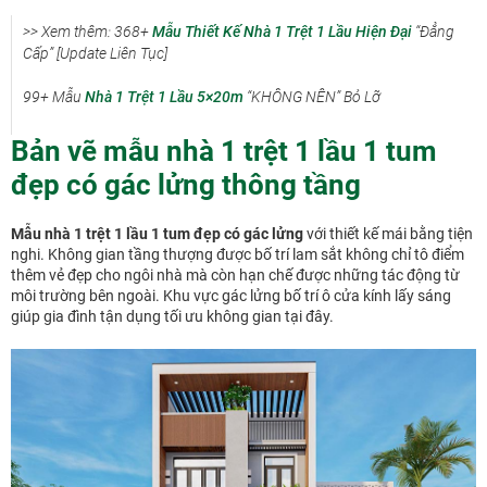
>> Xem thêm: 368+
Mẫu Thiết Kế Nhà 1 Trệt 1 Lầu Hiện Đại
“Đẳng
Cấp” [Update Liên Tục]
99+ Mẫu
Nhà 1 Trệt 1 Lầu 5×20m
“KHÔNG NÊN” Bỏ Lỡ
Bản vẽ mẫu nhà 1 trệt 1 lầu 1 tum
đẹp có gác lửng thông tầng
Mẫu nhà 1 trệt 1 lầu 1 tum đẹp có gác lửng
với thiết kế mái bằng tiện
nghi. Không gian tầng thượng được bố trí lam sắt không chỉ tô điểm
thêm vẻ đẹp cho ngôi nhà mà còn hạn chế được những tác động từ
môi trường bên ngoài. Khu vực gác lửng bố trí ô cửa kính lấy sáng
giúp gia đình tận dụng tối ưu không gian tại đây.