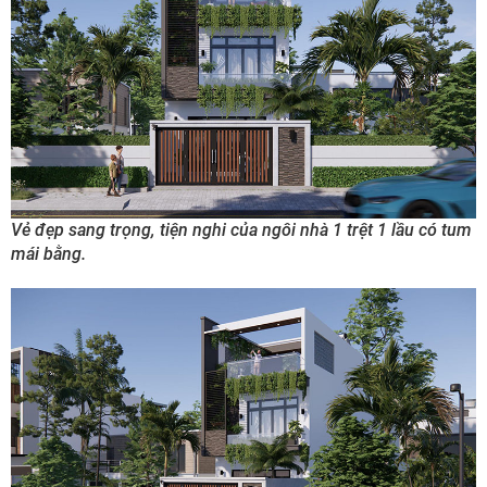
Vẻ đẹp sang trọng, tiện nghi của ngôi nhà 1 trệt 1 lầu có tum
mái bằng.