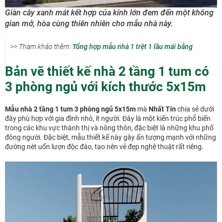
Giàn cây xanh mát kết hợp của kính lớn đem đến một không
gian mở, hòa cùng thiên nhiên cho mẫu nhà này.
>> Tham khảo thêm:
Tổng hợp mẫu nhà 1 trệt 1 lầu mái bằng
Bản vẽ thiết kế nhà 2 tầng 1 tum có
3 phòng ngủ với kích thước 5x15m
Mẫu nhà 2 tầng 1 tum 3 phòng ngủ 5x15m
mà
Nhất Tín
chia sẻ dưới
đây phù hợp với gia đình nhỏ, ít người. Đây là một kiến trúc phổ biến
trong các khu vực thành thị và nông thôn, đặc biệt là những khu phố
đông người. Đặc biệt, mẫu thiết kế này gây ấn tượng mạnh với những
đường nét uốn lượn độc đáo, tạo nên vẻ đẹp nghệ thuật rất riêng.