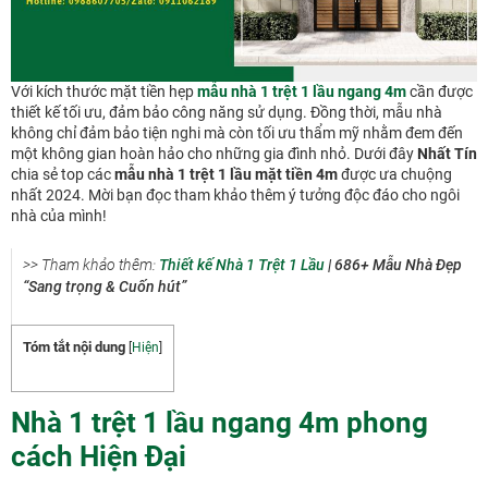
Với kích thước mặt tiền hẹp
mẫu nhà 1 trệt 1 lầu ngang 4m
cần được
thiết kế tối ưu, đảm bảo công năng sử dụng. Đồng thời, mẫu nhà
không chỉ đảm bảo tiện nghi mà còn tối ưu thẩm mỹ nhằm đem đến
một không gian hoàn hảo cho những gia đình nhỏ. Dưới đây
Nhất Tín
chia sẻ top các
mẫu nhà 1 trệt 1 lầu mặt tiền 4m
được ưa chuộng
nhất 2024. Mời bạn đọc tham khảo thêm ý tưởng độc đáo cho ngôi
nhà của mình!
>> Tham khảo thêm:
Thiết kế Nhà 1 Trệt 1 Lầu
| 686+ Mẫu Nhà Đẹp
“Sang trọng & Cuốn hút”
Tóm tắt nội dung
[
Hiện
]
Nhà 1 trệt 1 lầu ngang 4m phong
cách Hiện Đại