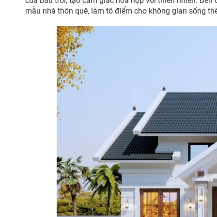
của bầu trời, tạo cảm giác hòa hợp với thiên nhiên. Bê
mẫu nhà thôn quê, làm tô điểm cho không gian sống th