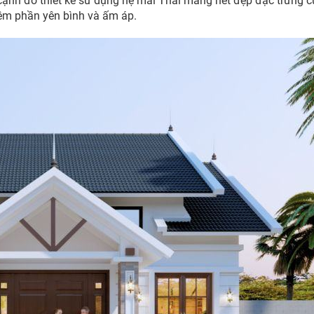
n cạnh đó thiết kế sử dụng hệ mái Thái mang nét đẹp đặc trưng 
êm phần yên bình và ấm áp.