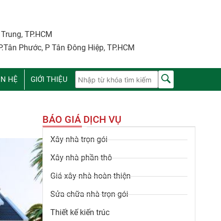
i Trung, TP.HCM
P.Tân Phước, P Tân Đông Hiệp, TP.HCM
ÊN HỆ
GIỚI THIỆU
BÁO GIÁ DỊCH VỤ
Xây nhà trọn gói
Xây nhà phần thô
Giá xây nhà hoàn thiện
Sửa chữa nhà trọn gói
Thiết kế kiến trúc