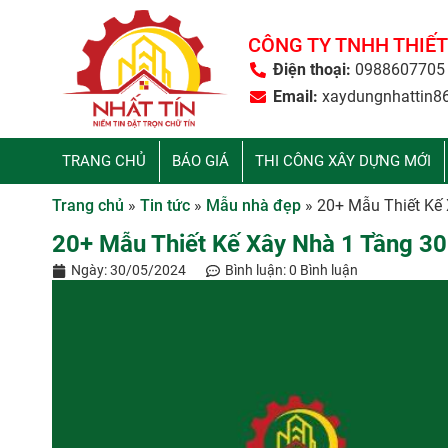
CÔNG TY TNHH THIẾT
Điện thoại:
0988607705
Email:
xaydungnhattin8
TRANG CHỦ
BÁO GIÁ
THI CÔNG XÂY DỰNG MỚI
Trang chủ
»
Tin tức
»
Mẫu nhà đẹp
»
20+ Mẫu Thiết Kế 
20+ Mẫu Thiết Kế Xây Nhà 1 Tầng 30
Ngày:
30/05/2024
Bình luận:
0 Bình luận