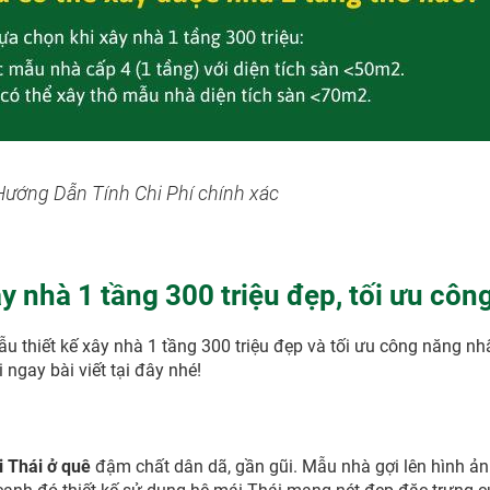
Hướng Dẫn Tính Chi Phí chính xác
y nhà 1 tầng 300 triệu đẹp, tối ưu côn
u thiết kế xây nhà 1 tầng 300 triệu đẹp và tối ưu công năng nhấ
ngay bài viết tại đây nhé!
i Thái ở quê
đậm chất dân dã, gần gũi. Mẫu nhà gợi lên hình ản