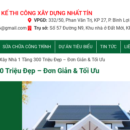
 KẾ THI CÔNG XÂY DỰNG NHẤT TÍN
VPGD:
332/50, Phan Văn Trị, KP 27, P. Bình Lợ
6@gmail.com
Trụ sở:
Số 57 Đường N9, Khu nhà ở Đất Mới, K
SỬA CHỮA CÔNG TRÌNH
DỰ ÁN TIÊU BIỂU
TIN TỨC
LI
Xây Nhà 1 Tầng 300 Triệu Đẹp – Đơn Giản & Tối Ưu
0 Triệu Đẹp – Đơn Giản & Tối Ưu