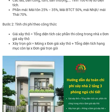
Các lầu, ban công, tum, sân thượng,…: Tính 100% hệ số diện
tích.
Phần mái: Mái tôn 25% – 35%, Mái BTCT 50%, mái Nhật/ mái
Thái 70%.
Bước 2: Tính chi phí theo công thức
Giá xây thô = Tổng diện tích các phần thi công trong nhà x Đơn
giá xây thô
Xây trọn gói = Móng x Đơn giá xây thô + Tổng diện tích hạng
mục còn lại x Đơn giá trọn gói