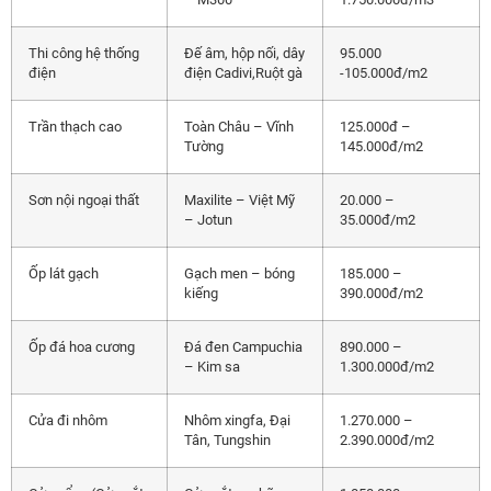
Thi công hệ thống
Đế âm, hộp nối, dây
95.000
điện
điện Cadivi,Ruột gà
-105.000đ/m2
Trần thạch cao
Toàn Châu – Vĩnh
125.000đ –
Tường
145.000đ/m2
Sơn nội ngoại thất
Maxilite – Việt Mỹ
20.000 –
– Jotun
35.000đ/m2
Ốp lát gạch
Gạch men – bóng
185.000 –
kiếng
390.000đ/m2
Ốp đá hoa cương
Đá đen Campuchia
890.000 –
– Kim sa
1.300.000đ/m2
Cửa đi nhôm
Nhôm xingfa, Đại
1.270.000 –
Tân, Tungshin
2.390.000đ/m2