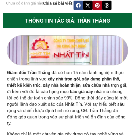
Chưa có đánh giá nào
Chia sẻ bài viết:
THÔNG TIN TÁC GIẢ: TRẦN THẮNG
Giám đốc Trần Thắng
đã có hơn 15 năm kinh nghiệm thực
chiến trong lĩnh vực
xây nhà trọn gói
,
xây dựng phần thô
,
thiết kế kiến trúc
,
xây nhà hoàn thiện
,
sửa chữa nhà trọn gói
,
đi kèm với đó là các hạng mục
báo giá xây nhà
mà chung
tôi có thể dự toán chính xác 99%. Đồng thời đây cũng là một
người lãnh đạo xuất sắc của Nhất Tín. Với sự hiểu biết sâu
rộng và chiến lược định hình rõ ràng, GĐ. Trần Thắng đã
đóng góp quan trọng vào sự phát triển và ổn định của công
ty.
Không chỉ là một chuyên gia xây dựng có tay nghề vững và