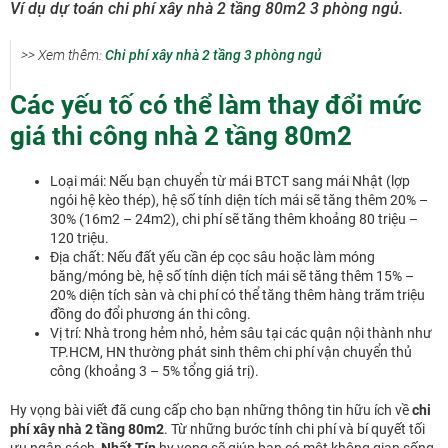
Ví dụ dự toán chi phí xây nhà 2 tầng 80m2 3 phòng ngủ.
>> Xem thêm:
Chi phí xây nhà 2 tầng 3 phòng ngủ
Các yếu tố có thể làm thay đổi mức
giá thi công nhà 2 tầng 80m2
Loại mái: Nếu bạn chuyển từ mái BTCT sang mái Nhật (lợp
ngói hệ kèo thép), hệ số tính diện tích mái sẽ tăng thêm 20% –
30% (16m2 – 24m2), chi phí sẽ tăng thêm khoảng 80 triệu –
120 triệu.
Địa chất: Nếu đất yếu cần ép cọc sâu hoặc làm móng
băng/móng bè, hệ số tính diện tích mái sẽ tăng thêm 15% –
20% diện tích sàn và chi phí có thể tăng thêm hàng trăm triệu
đồng do đổi phương án thi công.
Vị trí: Nhà trong hẻm nhỏ, hẻm sâu tại các quận nội thành như
TP.HCM, HN thường phát sinh thêm chi phí vận chuyển thủ
công (khoảng 3 – 5% tổng giá trị).
Hy vọng bài viết đã cung cấp cho bạn những thông tin hữu ích về
chi
phí xây nhà 2 tầng 80m2
. Từ những bước tính chi phí và bí quyết tối
ưu ngân sách,
Nhất Tín
hy vọng sẽ giúp bạn có một không gian sống