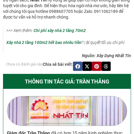
tuyệt vời cho gia đình. Để hiện thực hóa ngôi nhà mơ ước, hãy liên hệ
với chúng tôi qua hotline 0988607705 hoặc Zalo: 0911062189 để
được tư vấn và hỗ trợ nhanh chóng.
>>> Xem thêm:
Chi phí xây nhà 2 tầng 70m2
Xây nhà 2 tầng 100m2 hết bao nhiêu tiền
? | Bí quyết tối ưu chi phí
Nguồn: Xây Dựng Nhất Tín
Chưa có đánh giá nào
Chia sẻ bài viết:
THÔNG TIN TÁC GIẢ: TRẦN THẮNG
Giám đốc Trần Thắng
đã có hơn 15 năm kinh nghiệm thực