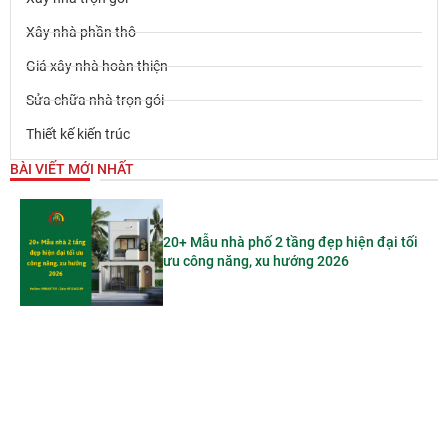
Xây nhà phần thô
Giá xây nhà hoàn thiện
Sửa chữa nhà trọn gói
Thiết kế kiến trúc
BÀI VIẾT MỚI NHẤT
20+ Mẫu nhà phố 2 tầng đẹp hiện đại tối
ưu công năng, xu hướng 2026