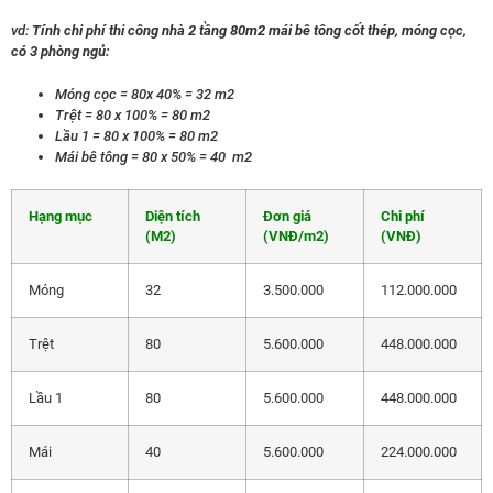
vd:
Tính chi phí thi công nhà 2 tầng 80m2 mái bê tông cốt thép, móng cọc,
có 3 phòng ngủ:
Móng cọc = 80x 40% = 32 m2
Trệt = 80 x 100% = 80 m2
Lầu 1 = 80 x 100% = 80 m2
Mái bê tông = 80 x 50% = 40 m2
Hạng mục
Diện tích
Đơn giá
Chi phí
(M2)
(VNĐ/m2)
(VNĐ)
Móng
32
3.500.000
112.000.000
Trệt
80
5.600.000
448.000.000
Lầu 1
80
5.600.000
448.000.000
Mái
40
5.600.000
224.000.000