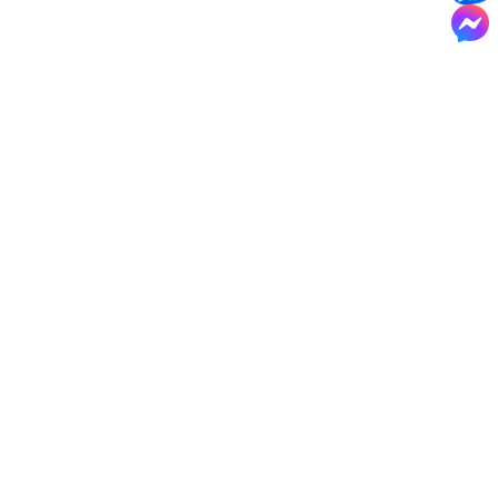
Mẫu biệt thự 2 tầng | 100+ Thiết kế biệt